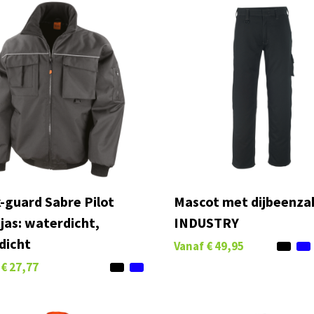
-guard Sabre Pilot
Mascot met dijbeenza
jas: waterdicht,
INDUSTRY
dicht
Vanaf
€ 49,95
€ 27,77