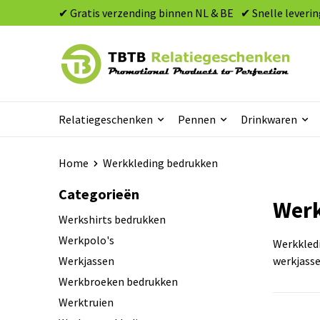
✔ Gratis verzending binnen NL & BE
✔ Snelle leverin
Relatiegeschenken
Pennen
Drinkwaren
Home
Werkkleding bedrukken
Categorieën
Werk
Werkshirts bedrukken
Werkpolo's
Werkkledi
Werkjassen
werkjasse
Werkbroeken bedrukken
Werktruien