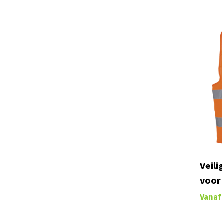
MASCOT® COMPLETE
(46)
MASCOT® CROSSOVER
(75)
MASCOT® CUSTOMIZED
(75)
MASCOT® FOOD & CARE
(31)
MASCOT® FOOTWEAR ACCELERATE
(6)
MASCOT® FOOTWEAR ACCESSORIES
(9)
MASCOT® FOOTWEAR CARBON
(4)
MASCOT® FOOTWEAR CASUAL
(3)
MASCOT® FOOTWEAR CLASSIC
(3)
MASCOT® FOOTWEAR CLEAR
(1)
Veil
MASCOT® FOOTWEAR COVER
(1)
voor
MASCOT® FOOTWEAR CUSTOMIZED
(10)
Vanaf
MASCOT® FOOTWEAR ENERGY
(5)
MASCOT® FOOTWEAR FIT
(7)