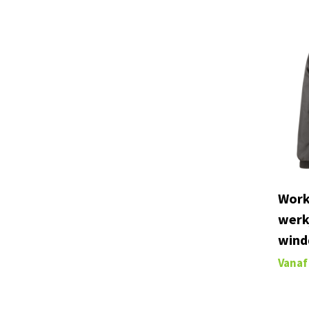
MASCOT® FOOTWEAR FLEX
(4)
MASCOT® FOOTWEAR INDUSTRY
(24)
MASCOT® FOOTWEAR MOVE
(2)
MASCOT® FOOTWEAR ORIGINALS
(4)
MASCOT® FRONTLINE
(52)
MASCOT® HARDWEAR
(13)
MASCOT® IMAGE
(13)
MASCOT® INDUSTRY
(24)
Work
MASCOT® LIGHT
(8)
werk
MASCOT® MULTISAFE
(18)
wind
MASCOT® ORIGINALS
(25)
Vanaf
MASCOT® SAFE AQUA
(2)
MASCOT® SAFE ARCTIC
(10)