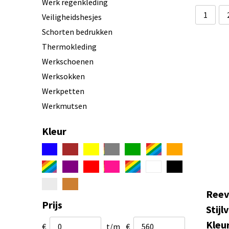
Werk regenkleding
1
Veiligheidshesjes
Schorten bedrukken
Thermokleding
Werkschoenen
Werksokken
Werkpetten
Werkmutsen
Werkkleding accessoires
Kleur
Reev
Prijs
Stijl
Kleu
€
t/m
€