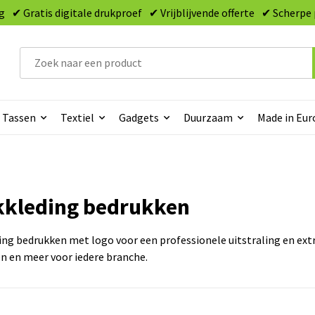
g
✔ Gratis digitale drukproef
✔ Vrijblijvende offerte
✔ Scherpe 
Tassen
Textiel
Gadgets
Duurzaam
Made in Eur
kleding bedrukken
ng bedrukken met logo voor een professionele uitstraling en extr
n en meer voor iedere branche.