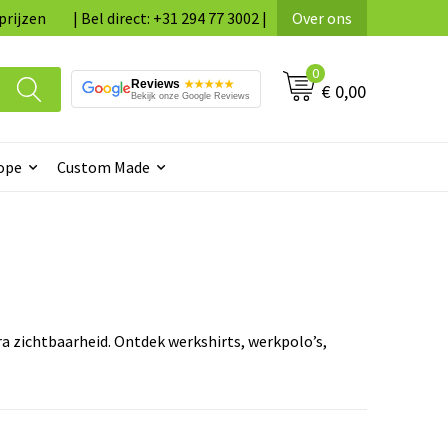
prijzen
| Bel direct: +31 294 77 3002 |
Over ons
0
Reviews
★★★★★
€ 0,00
Bekijk onze Google Reviews
ope
Custom Made
a zichtbaarheid. Ontdek werkshirts, werkpolo’s,