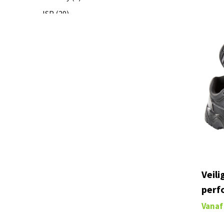
JSP
(29)
Kariban Premium
(2)
Kariban
(22)
Kosta Linnewäfveri
(1)
Lord Nelson Victory
(1)
M by MASCOT® M by Mascot
(4)
MACMICHAEL® FOOTWEAR
(2)
MACMICHAEL® WORKWEAR
(5)
MASCOT® ACCELERATE MULTISAFE
(30)
MASCOT® ACCELERATE SAFE
(98)
Veil
MASCOT® ACCELERATE
(92)
perf
MASCOT® ADVANCED
(26)
Vanaf
MASCOT® AQUA
(5)