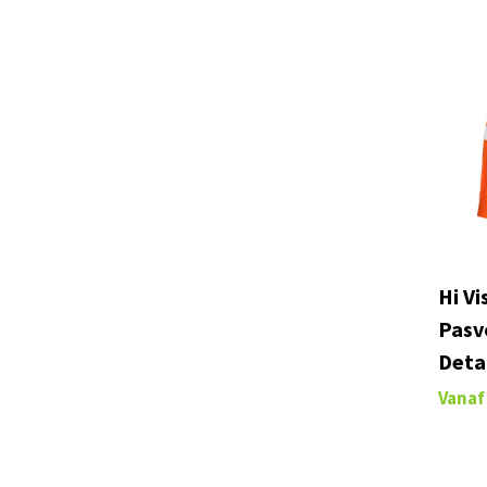
MASCOT® SAFE CLASSIC
(13)
MASCOT® SAFE COMPETE
(11)
MASCOT® SAFE IMAGE
(5)
MASCOT® SAFE LIGHT
(16)
MASCOT® SAFE SUPREME
(30)
MASCOT® SAFE YOUNG
(2)
MASCOT® UNIQUE
(57)
MASCOT® YOUNG
(4)
midocean
(19)
Hi V
Pasv
Native Spirit
(2)
Detai
Onna
(4)
Vanaf
Originalhome
(1)
Premier
(60)
PROACT®
(2)