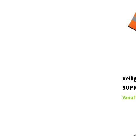
Puma Workwear
(1)
Result
(65)
RFX™
(8)
Roly WRK
(7)
Russell
(8)
RYWAN
(2)
Spiro
(1)
TIGER GRIP
(6)
Veili
Toppoint
(2)
SUP
U-Power
(75)
Vanaf
Vinga
(4)
WK. Designed To Work
(89)
XD Collection
(2)
Yoko
(55)