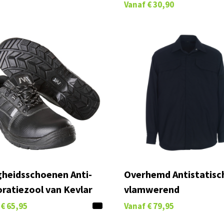
Vanaf
€ 30,90
igheidsschoenen Anti-
Overhemd Antistatisc
oratiezool van Kevlar
vlamwerend
€ 65,95
Vanaf
€ 79,95