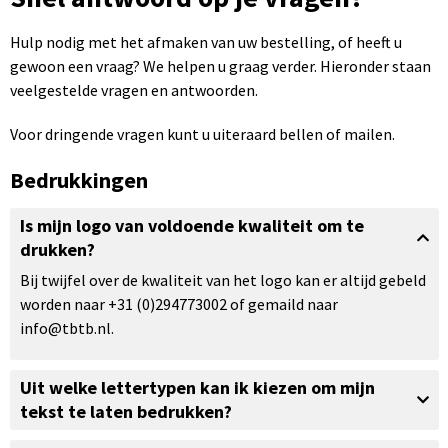
Sportartikelen bedrukken
Touch pennen bedrukken
Rugzakken bedrukken
Caps bedrukken
USB sticks bedrukken
Hulp nodig met het afmaken van uw bestelling, of heeft u
gewoon een vraag? We helpen u graag verder. Hieronder staan
Kantoorartikelen bedrukken
Luxe pennen bedrukken
Promotietassen bedrukken
Mutsen bedrukken
Computermuizen bedrukken
veelgestelde vragen en antwoorden.
Paraplu's bedrukken
Metalen pennen
Draagtassen bedrukken
Bodywarmers bedrukken
Voor dringende vragen kunt u uiteraard bellen of mailen.
Gereedschap bedrukken
Markeerstiften bedrukken
Handdoeken bedrukken
Bedrukkingen
Is mijn logo van voldoende kwaliteit om te
drukken?
Bij twijfel over de kwaliteit van het logo kan er altijd gebeld
worden naar +31 (0)294773002 of gemaild naar
info@tbtb.nl.
Uit welke lettertypen kan ik kiezen om mijn
tekst te laten bedrukken?