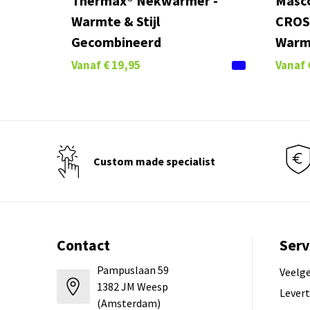
Thermax® Nekwarmer -
Masc
Warmte & Stijl
CROSS
Gecombineerd
War
Vanaf
€ 19,95
Vanaf
Custom made specialist
Contact
Serv
Pampuslaan 59
Veelg
1382 JM Weesp
Levert
(Amsterdam)