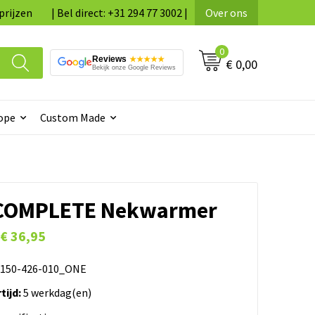
prijzen
| Bel direct: +31 294 77 3002 |
Over ons
0
Reviews
★★★★★
€ 0,00
Bekijk onze Google Reviews
ope
Custom Made
COMPLETE Nekwarmer
€ 36,95
150-426-010_ONE
tijd:
5 werkdag(en)