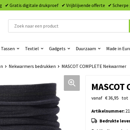
g
✔ Gratis digitale drukproef
✔ Vrijblijvende offerte
✔ Scherpe 
Tassen
Textiel
Gadgets
Duurzaam
Made in Eur
en
Nekwarmers bedrukken
MASCOT COMPLETE Nekwarmer
MASCOT 
vanaf
€ 36,95
tot
Artikelnummer:
21
Bedrukte lever