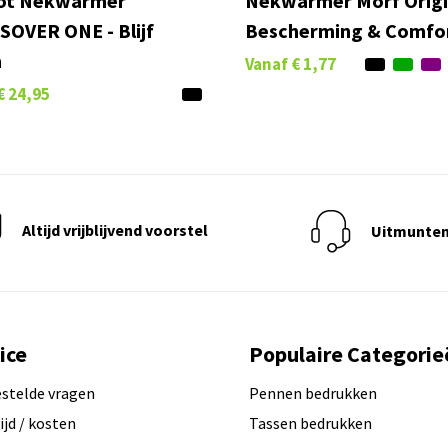
ot Nekwarmer
Nekwarmer Morf Origin
OVER ONE - Blijf
Bescherming & Comfo
m
Vanaf
€ 1,77
€ 24,95
Altijd vrijblijvend voorstel
Uitmunten
ice
Populaire Categorie
estelde vragen
Pennen bedrukken
ijd / kosten
Tassen bedrukken