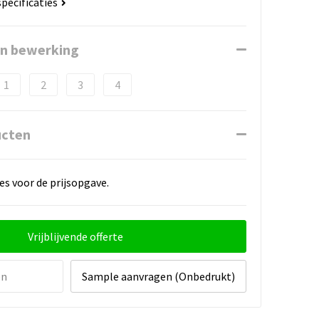
specificaties
en bewerking
1
2
3
4
ucten
es voor de prijsopgave.
Vrijblijvende offerte
en
Sample aanvragen (Onbedrukt)