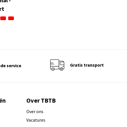
al -
rt
Gratis transport
de service
ën
Over TBTB
Over ons
Vacatures