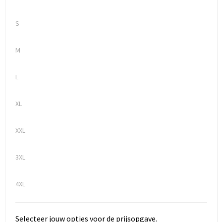
S
M
L
XL
XXL
3XL
4XL
Selecteer jouw opties voor de prijsopgave.