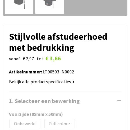
Stijlvolle afstudeerhoed
met bedrukking
€ 3,66
vanaf
€ 2,97
tot
Artikelnummer:
LT90503_N0002
Bekijk alle productspecificaties
1. Selecteer een bewerking
Voorzijde (85mm x 50mm)
Onbewerkt
Full colour