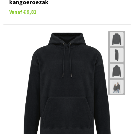
Kinder hoodie van katoen en polyester met
kangoeroezak
Vanaf
€ 9,81