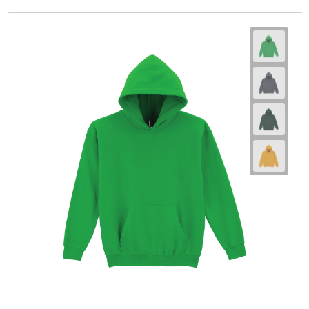
CONDOR Unisex hoodie - Comfortabele en
Stijlvolle Hoodie
Vanaf
€ 12,47