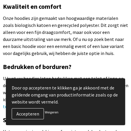
Wilt u hoodies bedrukken voor uw organisatie of vereniging?
Bij TBTB vindt u een ruime selectie aan truien met capuchon
die perfect aansluiten bij uw huisstijl. Naast hoodies kunt u bij
ons ook terecht voor het
truien bedrukken
zonder capuchon of
het personaliseren van
T-shirts
.
Kwaliteit en comfort
Onze hoodies zijn gemaakt van hoogwaardige materialen
zoals biologisch katoen en gerecycled polyester. Dit zorgt niet
alleen voor een fijn draagcomfort, maar ook voor een
duurzame uitstraling van uw merk. Of u nu op zoek bent naar
een basic hoodie voor een eenmalig event of een luxe variant
Door op accepteren te klikken ga je akkoord met de
voor dagelijks gebruik, wij hebben de juiste optie in huis.
geldende omgang van productinformatie zoals op de
website wordt vermeld.
Bedrukken of borduren?
Weigeren
U kunt uw hoodies laten bedrukken met een tekst of logo op
de borst, rug of mouwen. Voor een extra luxe uitstraling bieden
wij ook de mogelijkheid om uw logo te laten borduren. Dit is