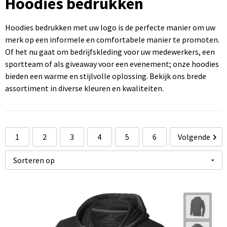
Hoodies bedrukken
Sportartikelen bedrukken
Touch pennen bedrukken
Rugzakken bedrukken
Caps bedrukken
USB sticks bedrukken
Hoodies bedrukken met uw logo is de perfecte manier om uw
Kantoorartikelen bedrukken
Luxe pennen bedrukken
Promotietassen bedrukken
Mutsen bedrukken
Computermuizen bedrukken
merk op een informele en comfortabele manier te promoten.
Of het nu gaat om bedrijfskleding voor uw medewerkers, een
Paraplu's bedrukken
Metalen pennen
Draagtassen bedrukken
Bodywarmers bedrukken
sportteam of als giveaway voor een evenement; onze hoodies
bieden een warme en stijlvolle oplossing. Bekijk ons brede
Gereedschap bedrukken
Markeerstiften bedrukken
Handdoeken bedrukken
assortiment in diverse kleuren en kwaliteiten.
1
2
3
4
5
6
Volgende