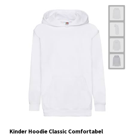
Uniseks hoodie van katoen en polyester
met kangoeroezak
Vanaf
€ 11,63