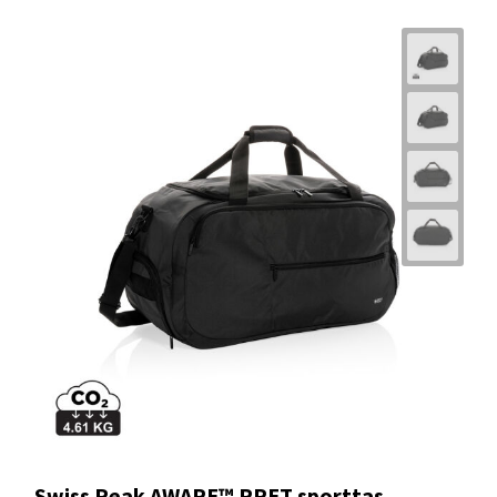
Swiss Peak AWARE™ RPET sporttas