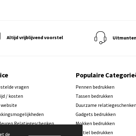
Altijd vrijblijvend voorstel
Uitmunten
ice
Populaire Categorie
estelde vragen
Pennen bedrukken
ijd / kosten
Tassen bedrukken
 website
Duurzame relatiegeschenke
kkingsmogelijkheden
Gadgets bedrukken
leuren Relatiegeschenken
Mokken bedrukken
ogo aanleveren?
Textiel bedrukken
et de