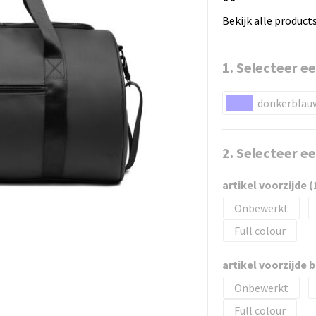
Bekijk alle product
1. Selecteer ee
donkerblau
2. Selecteer e
artikel voorzijde 
Onbewerkt
Full colour
artikel voorzijde 
Onbewerkt
Full colour