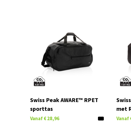
Swiss Peak AWARE™ RPET
Swiss
sporttas
met R
Vanaf
€ 28,96
Vanaf