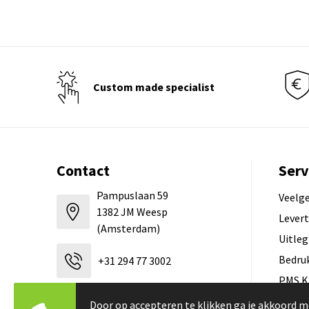
Custom made specialist
Contact
Serv
Pampuslaan 59
Veelg
1382 JM Weesp
Levert
(Amsterdam)
Uitleg
Bedru
+31 294 77 3002
PMS K
Hoe l
verkoop@tbtb.nl
Door op accepteren te klikken ga je akkoord m