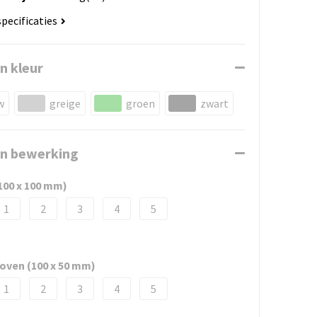
specificaties
n kleur
w
greige
groen
zwart
en bewerking
(100 x 100 mm)
1
2
3
4
5
boven (100 x 50 mm)
1
2
3
4
5