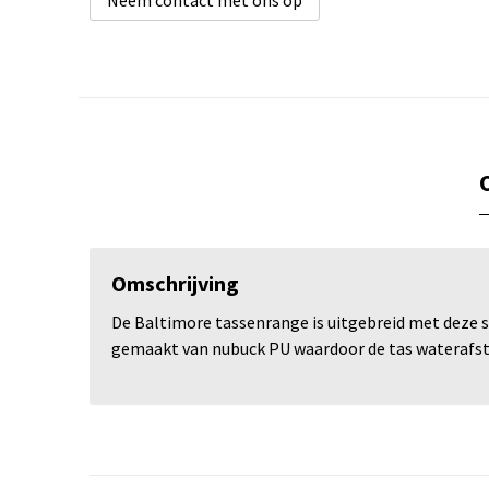
Neem contact met ons op
Omschrijving
De Baltimore tassenrange is uitgebreid met deze s
gemaakt van nubuck PU waardoor de tas waterafst