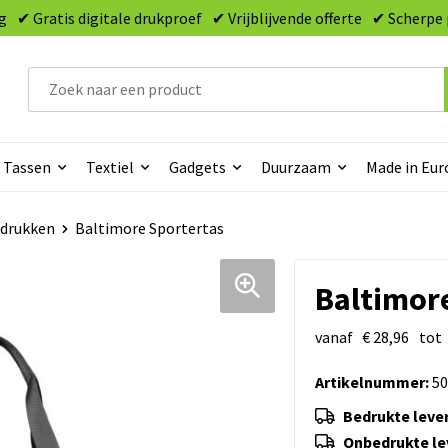
g
✔ Gratis digitale drukproef
✔ Vrijblijvende offerte
✔ Scherpe 
Tassen
Textiel
Gadgets
Duurzaam
Made in Eur
edrukken
Baltimore Sportertas
Baltimor
vanaf
€ 28,96
tot
Artikelnummer:
50
Bedrukte lever
Onbedrukte lev