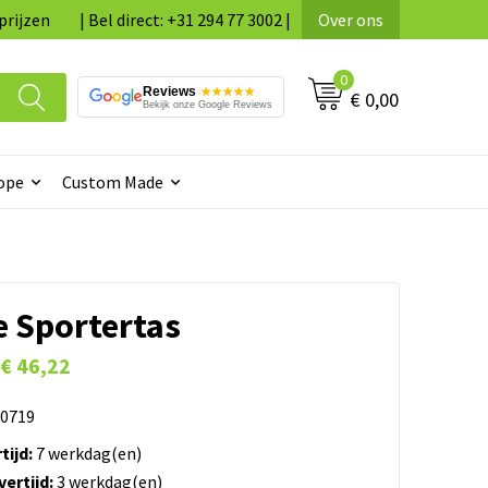
prijzen
| Bel direct: +31 294 77 3002 |
Over ons
0
Reviews
★★★★★
€ 0,00
Bekijk onze Google Reviews
ope
Custom Made
e Sportertas
€ 46,22
0719
tijd:
7 werkdag(en)
ertijd:
3 werkdag(en)