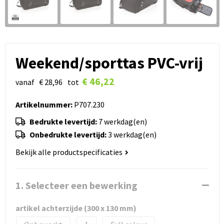
Weekend/sporttas PVC-vrij
€ 46,22
vanaf
€ 28,96
tot
Artikelnummer:
P707.230
Bedrukte levertijd:
7 werkdag(en)
Onbedrukte levertijd:
3 werkdag(en)
Bekijk alle productspecificaties
1. Selecteer een bewerking
artikel achterzijde (300 x 130 mm)