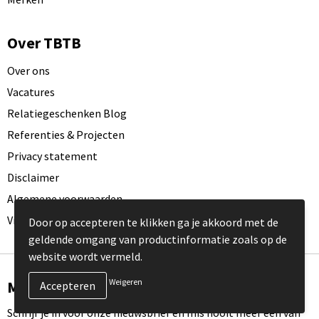
Over TBTB
Over ons
Vacatures
Relatiegeschenken Blog
Referenties & Projecten
Privacy statement
Disclaimer
Algemene voorwaarden
Visit our EU website
Door op accepteren te klikken ga je akkoord met de
geldende omgang van productinformatie zoals op de
website wordt vermeld.
Weigeren
Meld je aan voor onze nieuwsbrief
Schrijf je in voor onze nieuwsbrief en mis nooit meer één van