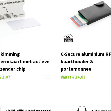
skimming
C-Secure aluminium R
ermkaart met actieve
kaarthouder &
zender chip
portemonnee
€ 2,07
Vanaf
€ 24,83
Altijd vrijblijvend voorstel
Uitmunten