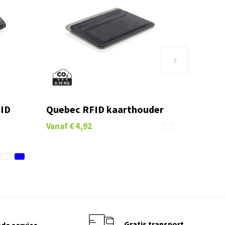
FID
Quebec RFID kaarthouder
Vanaf
€ 4,92
Gratis transport
de service