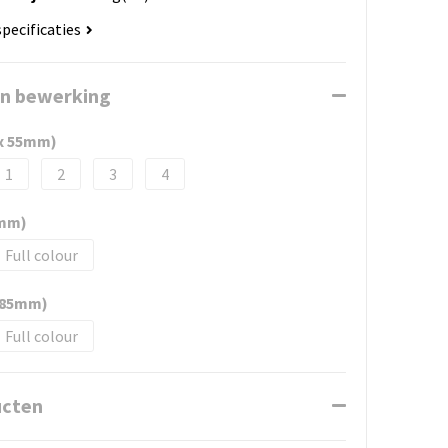
specificaties
en bewerking
 x 55mm)
1
2
3
4
0mm)
Full colour
x 85mm)
Full colour
ucten