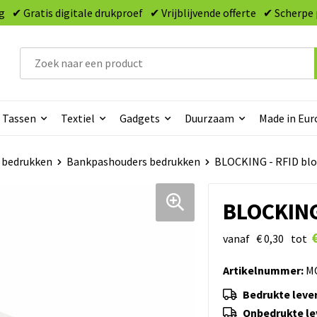
g
✔ Gratis digitale drukproef
✔ Vrijblijvende offerte
✔ Scherpe 
Tassen
Textiel
Gadgets
Duurzaam
Made in Eur
 bedrukken
Bankpashouders bedrukken
BLOCKING - RFID blo
BLOCKING
vanaf
€ 0,30
tot
Artikelnummer:
MO
Bedrukte lever
Onbedrukte lev