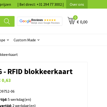
prijzen
| Bel direct: +31 294 77 3002 |
Over ons
0
Reviews
★★★★★
€ 0,00
Bekijk onze Google Reviews
ope
Custom Made
kkeerkaart
 - RFID blokkeerkaart
€ 0,63
9752-06
tijd:
5 werkdag(en)
ertijd:
2 werkdag(en)