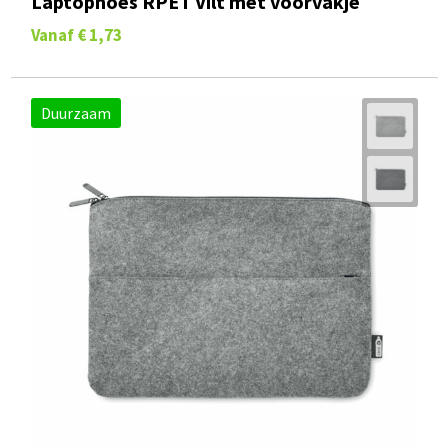
Laptophoes RPET Vilt met voorvakje
Vanaf
€ 1,73
Duurzaam