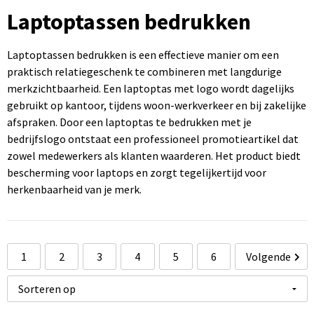
Sportartikelen bedrukken
Touch pennen bedrukken
Rugzakken bedrukken
Caps bedrukken
USB sticks bedrukken
Laptoptassen bedrukken
Kantoorartikelen bedrukken
Luxe pennen bedrukken
Promotietassen bedrukken
Mutsen bedrukken
Computermuizen bedrukken
Laptoptassen bedrukken is een effectieve manier om een
praktisch relatiegeschenk te combineren met langdurige
Paraplu's bedrukken
Metalen pennen
Draagtassen bedrukken
Bodywarmers bedrukken
merkzichtbaarheid. Een laptoptas met logo wordt dagelijks
gebruikt op kantoor, tijdens woon-werkverkeer en bij zakelijke
Gereedschap bedrukken
Markeerstiften bedrukken
Handdoeken bedrukken
afspraken. Door een laptoptas te bedrukken met je
bedrijfslogo ontstaat een professioneel promotieartikel dat
zowel medewerkers als klanten waarderen. Het product biedt
bescherming voor laptops en zorgt tegelijkertijd voor
herkenbaarheid van je merk.
1
2
3
4
5
6
Volgende