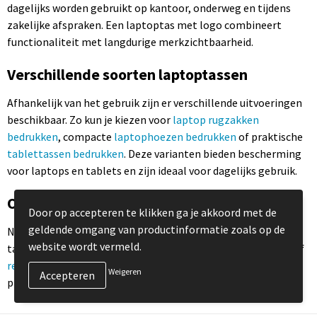
dagelijks worden gebruikt op kantoor, onderweg en tijdens
zakelijke afspraken. Een laptoptas met logo combineert
functionaliteit met langdurige merkzichtbaarheid.
Verschillende soorten laptoptassen
Afhankelijk van het gebruik zijn er verschillende uitvoeringen
beschikbaar. Zo kun je kiezen voor
laptop rugzakken
bedrukken
, compacte
laptophoezen bedrukken
of praktische
tablettassen bedrukken
. Deze varianten bieden bescherming
voor laptops en tablets en zijn ideaal voor dagelijks gebruik.
Ontdek ook andere bedrukte tassen
Door op accepteren te klikken ga je akkoord met de
geldende omgang van productinformatie zoals op de
Naast laptoptassen kun je ook kiezen voor andere soorten
website wordt vermeld.
tassen zoals
rugzakken bedrukken
,
sporttassen bedrukken
of
reistassen bedrukken
. Deze tassen zijn eveneens geschikt als
Weigeren
praktisch relatiegeschenk met logo.