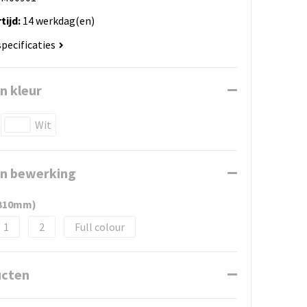
tijd:
14 werkdag(en)
specificaties
n kleur
Wit
en bewerking
x310mm)
1
2
Full colour
ucten