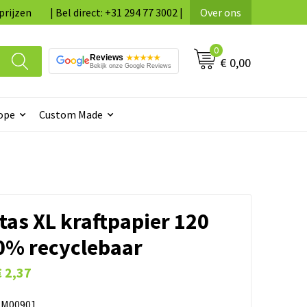
prijzen
| Bel direct: +31 294 77 3002 |
Over ons
0
Reviews
★★★★★
€ 0,00
Bekijk onze Google Reviews
ope
Custom Made
tas XL kraftpapier 120
0% recyclebaar
€ 2,37
M00901