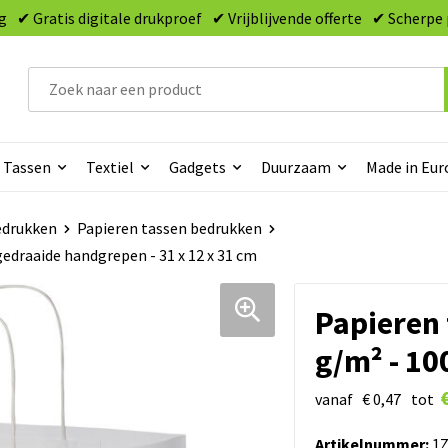
g
✔ Gratis digitale drukproef
✔ Vrijblijvende offerte
✔ Scherpe 
Tassen
Textiel
Gadgets
Duurzaam
Made in Eur
edrukken
Papieren tassen bedrukken
edraaide handgrepen - 31 x 12 x 31 cm
Papieren 
g/m² - 10
vanaf
€ 0,47
tot
Artikelnummer:
1Z