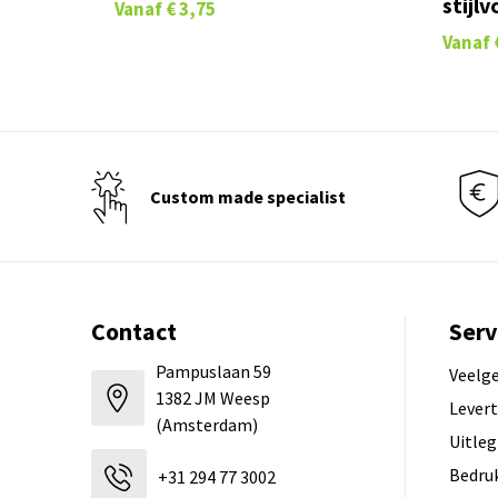
stijlv
Vanaf
€ 3,75
Vanaf
Custom made specialist
Contact
Serv
Pampuslaan 59
Veelg
1382 JM Weesp
Levert
(Amsterdam)
Uitleg
Bedru
+31 294 77 3002