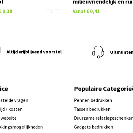
ol
milieuvriendelijk en ru
€ 0,38
Vanaf
€ 0,41
Altijd vrijblijvend voorstel
Uitmunten
ice
Populaire Categorie
estelde vragen
Pennen bedrukken
ijd / kosten
Tassen bedrukken
 website
Duurzame relatiegeschenke
kkingsmogelijkheden
Gadgets bedrukken