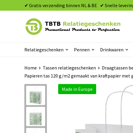
✔ Gratis verzending binnen NL & BE
✔ Snelle leverin
Relatiegeschenken
Pennen
Drinkwaren
Home
Tassen relatiegeschenken
Draagtassen b
Papieren tas 120 g/m2 gemaakt van kraftpapier met g
Made in Europe