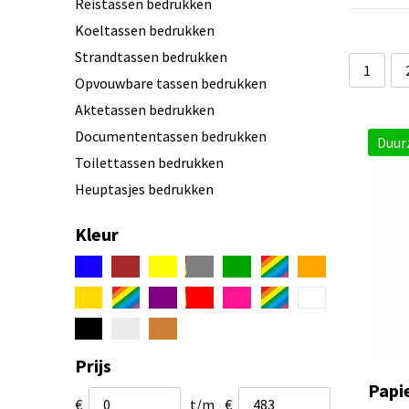
Reistassen bedrukken
Koeltassen bedrukken
Strandtassen bedrukken
1
Opvouwbare tassen bedrukken
Aktetassen bedrukken
Documententassen bedrukken
Duur
Toilettassen bedrukken
Heuptasjes bedrukken
Schoenentassen bedrukken
Kleur
Kledinghoezen bedrukken
Wijnflestassen
Trolleys bedrukken
Opbergtassen bedrukken
Portemonnees bedrukken
Prijs
Tassen Accessoires bedrukken
Papi
€
t/m
€