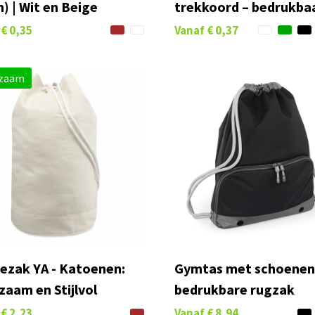
n) | Wit en Beige
trekkoord – bedrukba
€ 0,35
Vanaf
€ 0,37
zaam
jezak YA - Katoenen:
Gymtas met schoenen
zaam en Stijlvol
bedrukbare rugzak
€ 2,23
Vanaf
€ 8,94