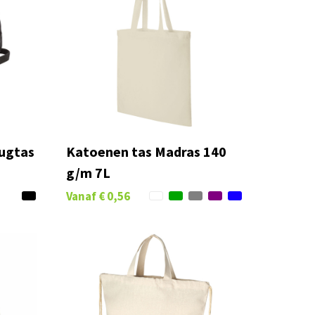
rugtas
Katoenen tas Madras 140
g/m 7L
Vanaf
€ 0,56