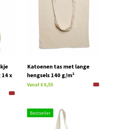
kje
Katoenen tas met lange
 14 x
hengsels 140 g/m²
Vanaf
€ 0,55
Bestseller