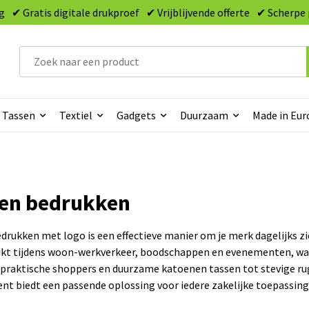
g
✔ Gratis digitale drukproef
✔ Vrijblijvende offerte
✔ Scherpe 
Tassen
Textiel
Gadgets
Duurzaam
Made in Eur
en bedrukken
drukken met logo is een effectieve manier om je merk dagelijks z
kt tijdens woon-werkverkeer, boodschappen en evenementen, waa
an praktische shoppers en duurzame katoenen tassen tot stevige r
nt biedt een passende oplossing voor iedere zakelijke toepassing