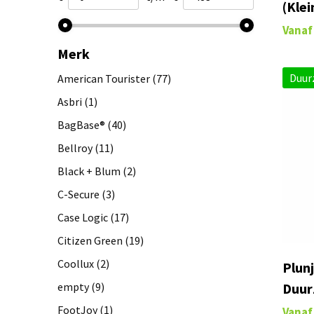
(Klei
Vanaf
Merk
Duur
American Tourister
(77)
Asbri
(1)
BagBase®
(40)
Bellroy
(11)
Black + Blum
(2)
C-Secure
(3)
Case Logic
(17)
Citizen Green
(19)
Coollux
(2)
Plun
empty
(9)
Duur
FootJoy
(1)
Vanaf