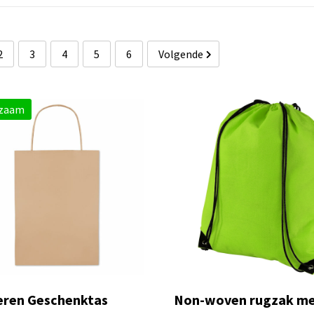
2
3
4
5
6
Volgende
zaam
eren Geschenktas
Non-woven rugzak m