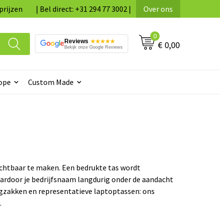
prijzen
| Bel direct: +31 294 77 3002 |
Over ons
0
Reviews
★★★★★
€ 0,00
Bekijk onze Google Reviews
ope
Custom Made
ichtbaar te maken. Een bedrukte tas wordt
rdoor je bedrijfsnaam langdurig onder de aandacht
ugzakken en representatieve laptoptassen: ons
.