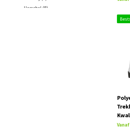
Herschel
(8)
InSideOut
(13)
Bests
Kimood
(272)
Lord Nelson
(1)
midocean
(343)
Moleskine
(7)
NAPAPIJRI
(1)
Native Spirit
(11)
Nordic Drift
(9)
Orrefors Hunting
(4)
Poly
Polarbox
(2)
Trekk
PROACT®
(16)
Kwal
Quadra
(17)
Vanaf