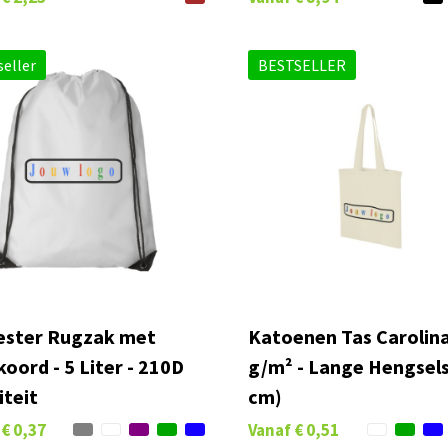
eller
BESTSELLER
ester Rugzak met
Katoenen Tas Carolina
oord - 5 Liter - 210D
g/m² - Lange Hengsels
iteit
cm)
€ 0,37
Vanaf
€ 0,51