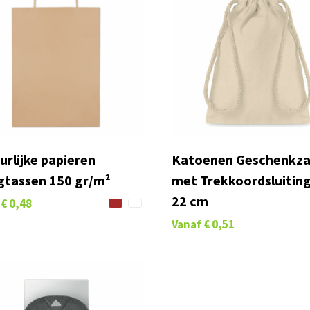
urlijke papieren
Katoenen Geschenkza
gtassen 150 gr/m²
met Trekkoordsluiting
22 cm
€ 0,48
Vanaf
€ 0,51