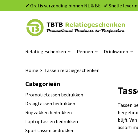
✔ Gratis verzending binnen NL & BE
✔ Snelle leverin
Relatiegeschenken
Pennen
Drinkwaren
Home
Tassen relatiegeschenken
Categorieën
Tass
Promotietassen bedrukken
Draagtassen bedrukken
Tassen be
Rugzakken bedrukken
hergebrui
blijft. V
Laptoptassen bedrukken
assortime
Sporttassen bedrukken