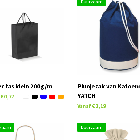
Duurzaam
er tas klein 200g/m
Plunjezak van Katoen
YATCH
€ 0,77
Vanaf
€ 3,19
zaam
Duurzaam