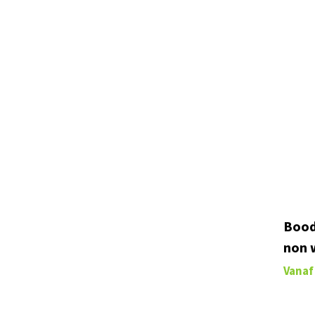
Result
(1)
RFX™
(2)
Sagaform
(6)
Samsonite
(261)
SCX.design
(7)
Spasso
(2)
Stanley®
(2)
Swiss Peak
(40)
Tekiō®
(3)
Thule
(13)
Bood
Timberland
(4)
non 
Toppoint
(204)
Vanaf
Vinga
(78)
Westford Mill
(25)