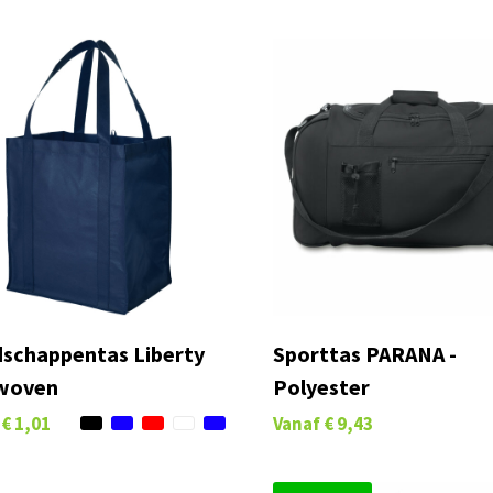
schappentas Liberty
Sporttas PARANA -
woven
Polyester
€ 1,01
Vanaf
€ 9,43