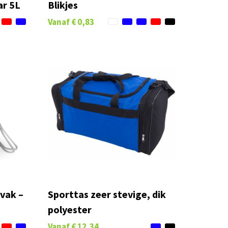
ar 5L
Blikjes
Vanaf
€ 0,83
vak –
Sporttas zeer stevige, dik
polyester
Vanaf
€ 12,34