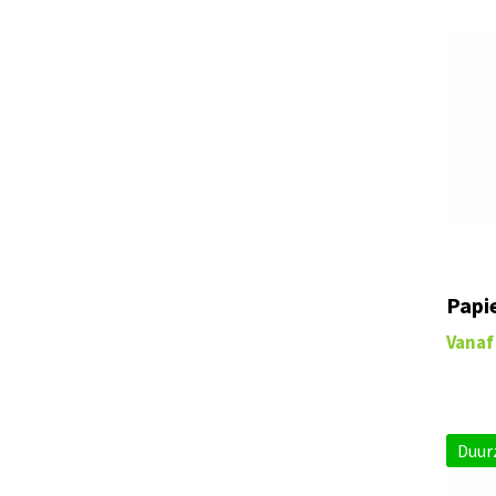
WK. Designed To Work
(8)
XD Collection
(103)
XD Design
(29)
XD Xclusive
(31)
Yoko
(2)
Papi
Vanaf
Duur