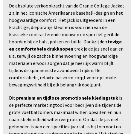
De absolute verkoopkracht van de Oranje College Jacket
zit in het iconische Amerikaanse baseball-design en het
hoogwaardige comfort. Het jack is uitgevoerd in een
krachtige, dieporanje kleur en is voorzien van de
klassieke contrasterende mouwen en sportief geribde
boorden bij de hals, polsen en taille. Dankzij de
stevige
en comfortabele drukknopen
trek je de jas snel aan en
uit, terwijl de zachte binnenvoering en hoogwaardige
materialen ervoor zorgen dat je heerlijk warm blijft
tijdens de spannendste avondwedstrijden. De
comfortabele, relaxte pasvorm zorgt voor optimale
bewegingsvrijheid bij elk belangrijk doelpunt.
Dit
premium en tijdloze promotionele kledingstuk
is
de perfecte marketingtool voor bedrijven die tijdens de
grote voetbalzomers maximaal willen opvallen en hun
naamsbekendheid willen vergroten. Omdat de jas niet
gebonden is aan een specifiek jaartal, is hij toernooi na
toernooi opnieuw te dragen en in te zetten. Het strakke