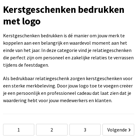
Sportartikelen bedrukken
Touch pennen bedrukken
Rugzakken bedrukken
Caps bedrukken
USB sticks bedrukken
Kerstgeschenken bedrukken
met logo
Kantoorartikelen bedrukken
Luxe pennen bedrukken
Promotietassen bedrukken
Mutsen bedrukken
Computermuizen bedrukken
Paraplu's bedrukken
Metalen pennen
Draagtassen bedrukken
Bodywarmers bedrukken
Kerstgeschenken bedrukken is dé manier om jouw merk te
koppelen aan een belangrijk en waardevol moment aan het
einde van het jaar. In deze categorie vind je relatiegeschenken
Gereedschap bedrukken
Markeerstiften bedrukken
Handdoeken bedrukken
die perfect zijn om personeel en zakelijke relaties te verrassen
tijdens de feestdagen.
Als bedrukbaar relatiegeschenk zorgen kerstgeschenken voor
een sterke merkbeleving. Door jouw logo toe te voegen creëer
je een persoonlijk en professioneel cadeau dat laat zien dat je
waardering hebt voor jouw medewerkers en klanten.
1
2
3
Volgende