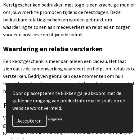
Kerstgeschenken bedrukken met logo is een krachtige manier
om jouw merk te promoten tijdens de feestdagen. Deze
bedrukbare relatiegeschenken worden gebruikt om
waardering te tonen aan medewerkers en relaties en zorgen
voor een positieve en blijvende indruk.
Waardering en relatie versterken
Een kerstgeschenk is meer dan alleen een cadeau. Het laat
zien dat je de samenwerking waardeert en helpt om relaties te
versterken. Bedrijven gebruiken deze momenten om hun
betrokkenheid te tonen en een goede basis te leggen voor het
nieuwe jaar.
Door op accepteren te klikken ga je akkoord met de
geldende omgang van productinformatie zoals op de
Populaire kerstgeschenken
website wordt vermeld.
Veel gekozen producten zijn foodpakketten, drinkwaren,
Weigeren
gadgets en lifestyle artikelen. Ook kleine cadeaus en luxe
geschenken worden vaak ingezet afhankelijk van het budget