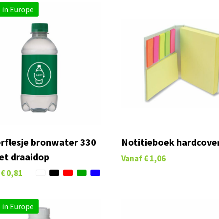
 in Europe
rflesje bronwater 330
Notitieboek hardcove
et draaidop
Vanaf
€ 1,06
€ 0,81
 in Europe