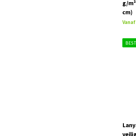
g/m²
cm)
Vanaf
BEST
Lany
veili