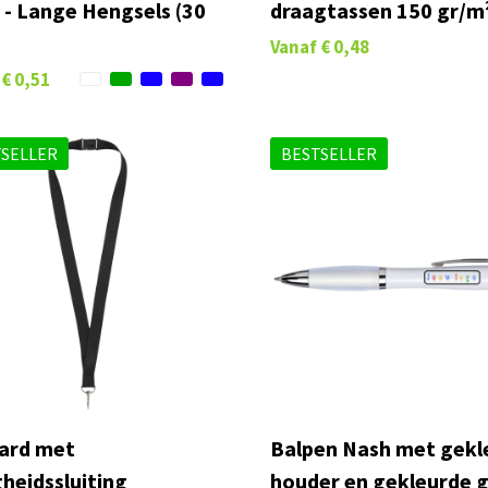
 - Lange Hengsels (30
draagtassen 150 gr/m
Vanaf
€ 0,48
€ 0,51
SELLER
BESTSELLER
ard met
Balpen Nash met gekl
gheidssluiting
houder en gekleurde g