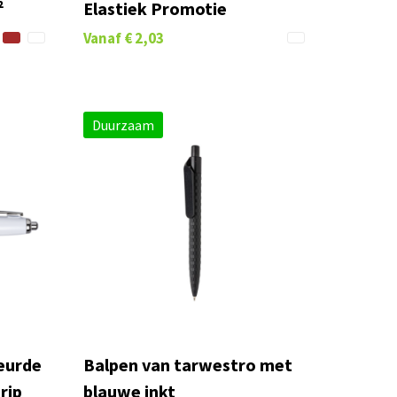
²
Elastiek Promotie
Vanaf
€ 2,03
Duurzaam
eurde
Balpen van tarwestro met
rip
blauwe inkt