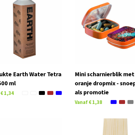
ukte Earth Water Tetra
Mini scharnierblik met
500 ml
oranje dropmix - snoep
als promotie
€ 1,34
Vanaf
€ 1,38