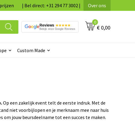
prijzen
| Bel direct: +31 294 77 3002 |
Over ons
0
Reviews
★★★★★
€ 0,00
Bekijk onze Google Reviews
ope
Custom Made
.
Op een zakelijk event telt de eerste indruk. Met de
tand niet voorbijlopen en je merknaam mee naar huis
alles om jouw beursdeelname tot een succes te maken.