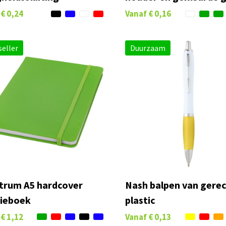
€ 0,24
Vanaf
€ 0,16
eller
Duurzaam
trum A5 hardcover
Nash balpen van gere
tieboek
plastic
€ 1,12
Vanaf
€ 0,13