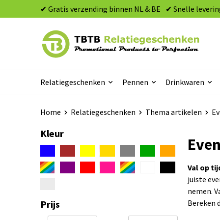
✔ Gratis verzending binnen NL & BE
✔ Snelle leverin
Relatiegeschenken
Pennen
Drinkwaren
Home
Relatiegeschenken
Thema artikelen
Ev
Kleur
Even
Val op ti
juiste ev
nemen. Va
Prijs
Bereken d