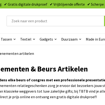
g
✔ Gratis digitale drukproef
✔ Vrijblijvende offerte
✔ Scherpe 
Tassen
Textiel
Gadgets
Duurzaam
Made in Eur
enementen artikelen
ementen & Beurs Artikelen
jdens elke beurs of congres met een professionele presentatie
enementen relatiegeschenken zorg je ervoor dat bezoekers jouw s
n klassieke weggevers tot luxe zakelijke gifts; bij TBTB vind je 
irect je prijs online en ontvang een gratis digitale drukproef!