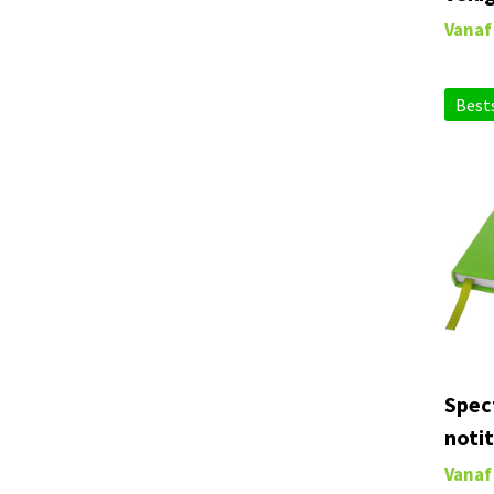
Vanaf
Bests
Spec
noti
Vanaf