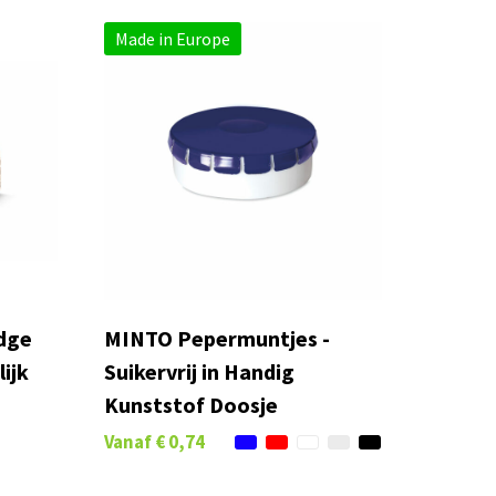
Made in Europe
dge
MINTO Pepermuntjes -
lijk
Suikervrij in Handig
Kunststof Doosje
Vanaf
€ 0,74