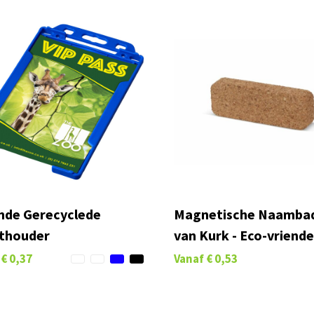
nde Gerecyclede
Magnetische Naamba
thouder
van Kurk - Eco-vriende
€ 0,37
Vanaf
€ 0,53