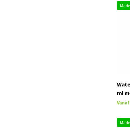
Made
Wate
ml m
Vanaf
Made