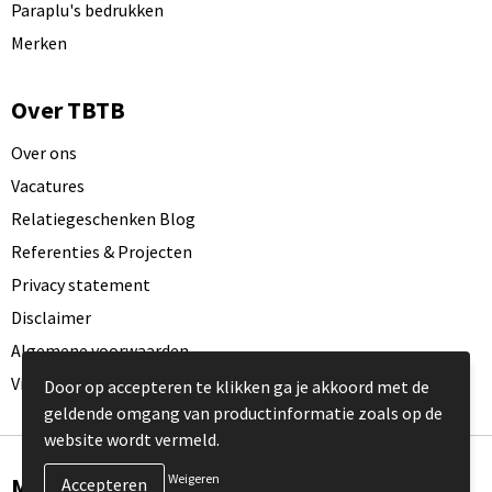
Paraplu's bedrukken
Merken
Over TBTB
Over ons
Vacatures
Relatiegeschenken Blog
Referenties & Projecten
Privacy statement
Disclaimer
Algemene voorwaarden
Visit our EU website
Door op accepteren te klikken ga je akkoord met de
geldende omgang van productinformatie zoals op de
website wordt vermeld.
Weigeren
Meld je aan voor onze nieuwsbrief