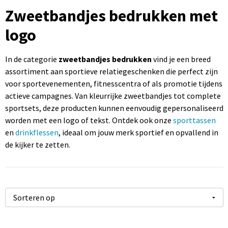
Sportartikelen bedrukken
Touch pennen bedrukken
Rugzakken bedrukken
Caps bedrukken
USB sticks bedrukken
Zweetbandjes bedrukken met
logo
Kantoorartikelen bedrukken
Luxe pennen bedrukken
Promotietassen bedrukken
Mutsen bedrukken
Computermuizen bedrukken
Paraplu's bedrukken
Metalen pennen
Draagtassen bedrukken
Bodywarmers bedrukken
In de categorie
zweetbandjes bedrukken
vind je een breed
assortiment aan sportieve relatiegeschenken die perfect zijn
voor sportevenementen, fitnesscentra of als promotie tijdens
Gereedschap bedrukken
Markeerstiften bedrukken
Handdoeken bedrukken
actieve campagnes. Van kleurrijke zweetbandjes tot complete
sportsets, deze producten kunnen eenvoudig gepersonaliseerd
worden met een logo of tekst. Ontdek ook onze
sporttassen
en
drinkflessen
, ideaal om jouw merk sportief en opvallend in
de kijker te zetten.