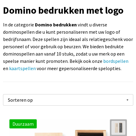
Sportartikelen bedrukken
Touch pennen bedrukken
Rugzakken bedrukken
Caps bedrukken
USB sticks bedrukken
Domino bedrukken met logo
Kantoorartikelen bedrukken
Luxe pennen bedrukken
Promotietassen bedrukken
Mutsen bedrukken
Computermuizen bedrukken
In de categorie
Domino bedrukken
vindt u diverse
dominospellen die u kunt personaliseren met uw logo of
Paraplu's bedrukken
Metalen pennen
Draagtassen bedrukken
Bodywarmers bedrukken
bedrijfsnaam. Deze spellen zijn ideaal als relatiegeschenk voor
personeel of voor gebruik op beurzen. We bieden bedrukte
Gereedschap bedrukken
Markeerstiften bedrukken
Handdoeken bedrukken
dominospellen aan vanaf 10 stuks, zodat u uw merk op een
speelse manier kunt promoten. Bekijk ook onze
bordspellen
en
kaartspellen
voor meer gepersonaliseerde spelopties.
Duurzaam