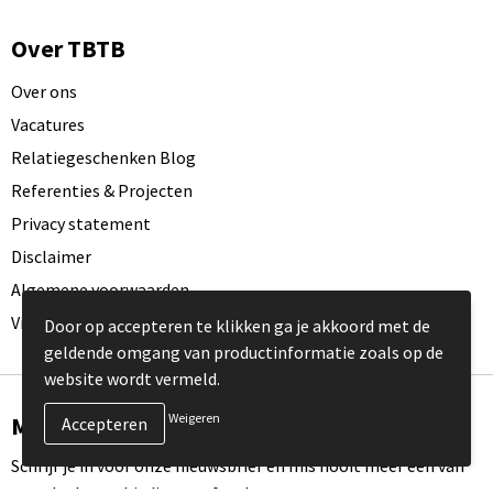
Over TBTB
Over ons
Vacatures
Relatiegeschenken Blog
Referenties & Projecten
Privacy statement
Disclaimer
Algemene voorwaarden
Visit our EU website
Door op accepteren te klikken ga je akkoord met de
geldende omgang van productinformatie zoals op de
website wordt vermeld.
Weigeren
Meld je aan voor onze nieuwsbrief
Schrijf je in voor onze nieuwsbrief en mis nooit meer één van