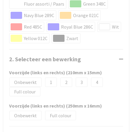
Fluor assorti / Paars
Green 348C
Navy Blue 289C
Orange 021C
Red 485C
Royal Blue 286C
Wit
Yellow 012C
Zwart
2. Selecteer een bewerking
Voorzijde (links en rechts) (210mm x 15mm)
Onbewerkt
1
2
3
4
Full colour
Voorzijde (links en rechts) (250mm x 16mm)
Onbewerkt
Full colour