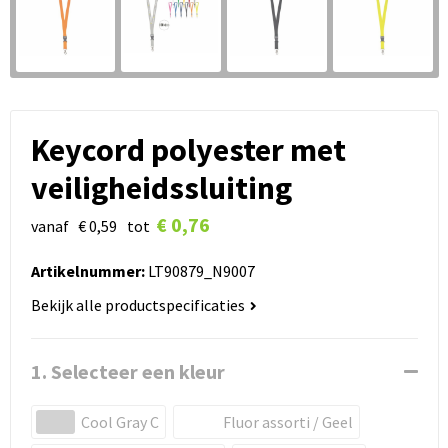
Keycord polyester met
veiligheidssluiting
€ 0,76
vanaf
€ 0,59
tot
Artikelnummer:
LT90879_N9007
Bekijk alle productspecificaties
1. Selecteer een kleur
Cool Gray C
Fluor assorti / Geel