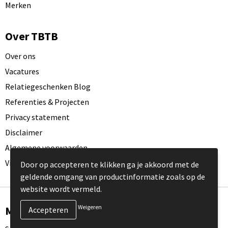
Merken
Over TBTB
Over ons
Vacatures
Relatiegeschenken Blog
Referenties & Projecten
Privacy statement
Disclaimer
Algemene voorwaarden
Visit our EU website
Door op accepteren te klikken ga je akkoord met de
geldende omgang van productinformatie zoals op de
website wordt vermeld.
Weigeren
Meld je aan voor onze nieuwsbrief