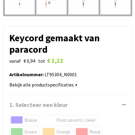
Keycord gemaakt van
paracord
€ 1,22
vanaf
€ 0,94
tot
Artikelnummer:
LT95304_N0001
Bekijk alle productspecificaties
1. Selecteer een kleur
Blauw
Fluor assorti / Geel
Groen
Oranje
Rood