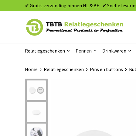
✔ Gratis verzending binnen NL & BE
✔ Snelle leverin
Relatiegeschenken
Pennen
Drinkwaren
Home
Relatiegeschenken
Pins en buttons
But