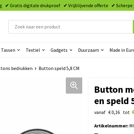
g
✔ Gratis digitale drukproef
✔ Vrijblijvende offerte
✔ Scherpe 
Tassen
Textiel
Gadgets
Duurzaam
Made in Eur
tons bedrukken
Button speld 5,8 CM
Button m
en speld 
vanaf
€ 0,16
tot
Artikelnummer:
MO