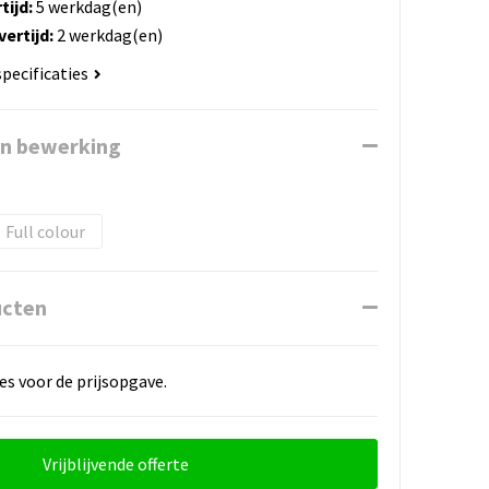
tijd:
5 werkdag(en)
ertijd:
2 werkdag(en)
specificaties
en bewerking
Full colour
ucten
es voor de prijsopgave.
Vrijblijvende offerte