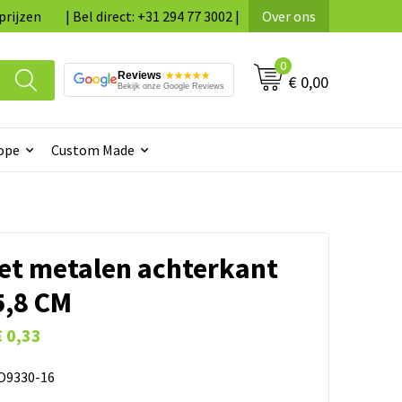
prijzen
| Bel direct: +31 294 77 3002 |
Over ons
0
Reviews
★★★★★
€ 0,00
Bekijk onze Google Reviews
ope
Custom Made
et metalen achterkant
5,8 CM
€ 0,33
9330-16