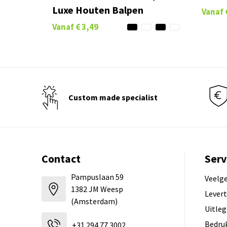
Luxe Houten Balpen
Vanaf
Vanaf
€ 3,49
Custom made specialist
Contact
Serv
Pampuslaan 59
Veelg
1382 JM Weesp
Levert
(Amsterdam)
Uitleg
Bedru
+31 294 77 3002