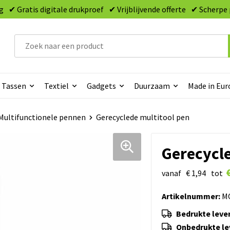
g
✔ Gratis digitale drukproef
✔ Vrijblijvende offerte
✔ Scherpe 
Tassen
Textiel
Gadgets
Duurzaam
Made in Eur
Multifunctionele pennen
Gerecyclede multitool pen
Gerecycle
vanaf
€ 1,94
tot
Artikelnummer:
MO
Bedrukte lever
Onbedrukte lev