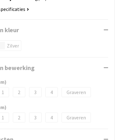
specificaties
n kleur
Zilver
en bewerking
mm)
1
2
3
4
Graveren
mm)
1
2
3
4
Graveren
ucten