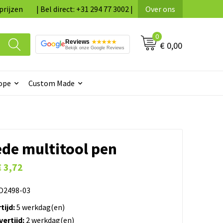
prijzen
| Bel direct: +31 294 77 3002 |
Over ons
0
Reviews
★★★★★
€ 0,00
Bekijk onze Google Reviews
ope
Custom Made
de multitool pen
€ 3,72
2498-03
tijd:
5 werkdag(en)
ertijd:
2 werkdag(en)