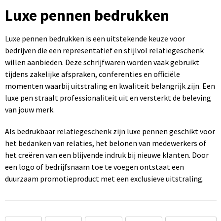
Sportartikelen bedrukken
Touch pennen bedrukken
Rugzakken bedrukken
Caps bedrukken
USB sticks bedrukken
Luxe pennen bedrukken
Kantoorartikelen bedrukken
Luxe pennen bedrukken
Promotietassen bedrukken
Mutsen bedrukken
Computermuizen bedrukken
Luxe pennen bedrukken is een uitstekende keuze voor
bedrijven die een representatief en stijlvol relatiegeschenk
Paraplu's bedrukken
Metalen pennen
Draagtassen bedrukken
Bodywarmers bedrukken
willen aanbieden. Deze schrijfwaren worden vaak gebruikt
tijdens zakelijke afspraken, conferenties en officiële
Gereedschap bedrukken
Markeerstiften bedrukken
Handdoeken bedrukken
momenten waarbij uitstraling en kwaliteit belangrijk zijn. Een
luxe pen straalt professionaliteit uit en versterkt de beleving
van jouw merk.
Als bedrukbaar relatiegeschenk zijn luxe pennen geschikt voor
het bedanken van relaties, het belonen van medewerkers of
het creëren van een blijvende indruk bij nieuwe klanten. Door
een logo of bedrijfsnaam toe te voegen ontstaat een
duurzaam promotieproduct met een exclusieve uitstraling.