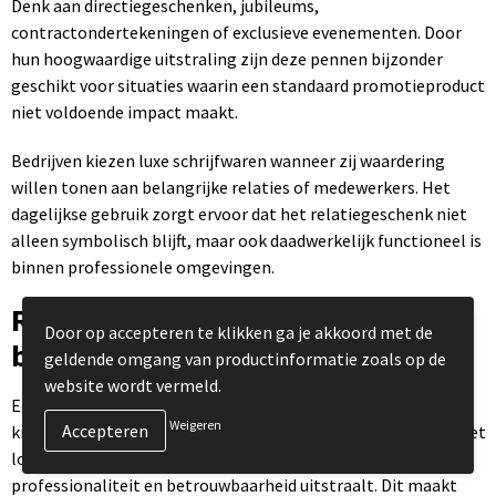
Denk aan directiegeschenken, jubileums,
contractondertekeningen of exclusieve evenementen. Door
hun hoogwaardige uitstraling zijn deze pennen bijzonder
geschikt voor situaties waarin een standaard promotieproduct
niet voldoende impact maakt.
Bedrijven kiezen luxe schrijfwaren wanneer zij waardering
willen tonen aan belangrijke relaties of medewerkers. Het
dagelijkse gebruik zorgt ervoor dat het relatiegeschenk niet
alleen symbolisch blijft, maar ook daadwerkelijk functioneel is
binnen professionele omgevingen.
Relatiegeschenken met
Door op accepteren te klikken ga je akkoord met de
bedrukking
geldende omgang van productinformatie zoals op de
website wordt vermeld.
Een luxe pen laten bedrukken zorgt voor een subtiele maar
Weigeren
krachtige merkpresentatie. Door een verfijnde bedrukking met
logo of bedrijfsnaam ontstaat een relatiegeschenk dat
professionaliteit en betrouwbaarheid uitstraalt. Dit maakt