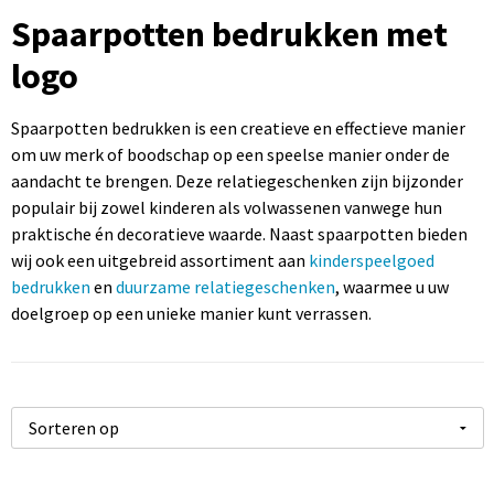
Sportartikelen bedrukken
Touch pennen bedrukken
Rugzakken bedrukken
Caps bedrukken
USB sticks bedrukken
Spaarpotten bedrukken met
logo
Kantoorartikelen bedrukken
Luxe pennen bedrukken
Promotietassen bedrukken
Mutsen bedrukken
Computermuizen bedrukken
Paraplu's bedrukken
Metalen pennen
Draagtassen bedrukken
Bodywarmers bedrukken
Spaarpotten bedrukken is een creatieve en effectieve manier
om uw merk of boodschap op een speelse manier onder de
aandacht te brengen. Deze relatiegeschenken zijn bijzonder
Gereedschap bedrukken
Markeerstiften bedrukken
Handdoeken bedrukken
populair bij zowel kinderen als volwassenen vanwege hun
praktische én decoratieve waarde. Naast spaarpotten bieden
wij ook een uitgebreid assortiment aan
kinderspeelgoed
bedrukken
en
duurzame relatiegeschenken
, waarmee u uw
doelgroep op een unieke manier kunt verrassen.