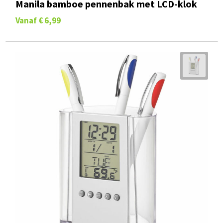
Manila bamboe pennenbak met LCD-klok
Vanaf
€ 6,99