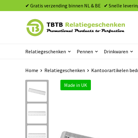
✔ Gratis verzending binnen NL & BE
✔ Snelle leverin
Relatiegeschenken
Pennen
Drinkwaren
Home
Relatiegeschenken
Kantoorartikelen bed
Made in UK