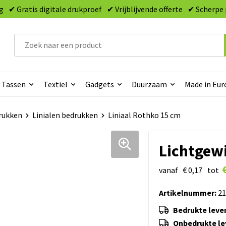
g
✔ Gratis digitale drukproef
✔ Vrijblijvende offerte
✔ Scherpe 
Tassen
Textiel
Gadgets
Duurzaam
Made in Eur
rukken
Linialen bedrukken
Liniaal Rothko 15 cm
Lichtgewi
vanaf
€ 0,17
tot
Artikelnummer:
21
Bedrukte lever
Onbedrukte lev