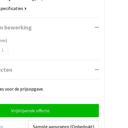
specificaties
en bewerking
5mm)
1
ucten
es voor de prijsopgave.
Vrijblijvende offerte
en
Sample aanvragen (Onbedrukt)