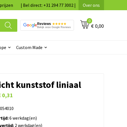
prijzen
| Bel direct: +31 294 77 3002 |
Over ons
0
Reviews
★★★★★
€ 0,00
Bekijk onze Google Reviews
ope
Custom Made
cht kunststof liniaal
€ 0,31
054010
tijd:
6 werkdag(en)
ertijd:
2 werkdag(en)