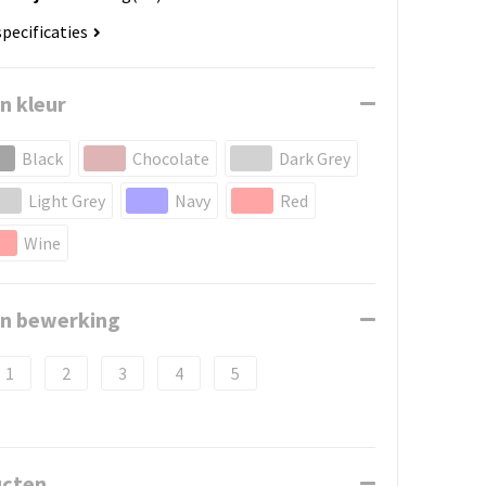
specificaties
n kleur
Black
Chocolate
Dark Grey
Light Grey
Navy
Red
Wine
en bewerking
1
2
3
4
5
ucten