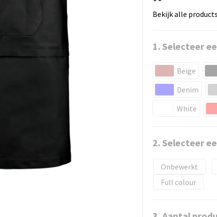
Bekijk alle product
1. Selecteer ee
Beige
Denim
White
2. Selecteer e
Onbewerkt
Full colour
3. Aantal prod