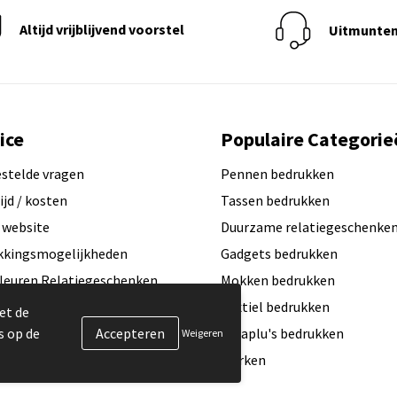
Altijd vrijblijvend voorstel
Uitmunten
ice
Populaire Categorie
estelde vragen
Pennen bedrukken
ijd / kosten
Tassen bedrukken
 website
Duurzame relatiegeschenke
kkingsmogelijkheden
Gadgets bedrukken
leuren Relatiegeschenken
Mokken bedrukken
ogo aanleveren?
Textiel bedrukken
et de
s op de
exemplaar / Samples aanvragen
Paraplu's bedrukken
Weigeren
aamheid & MVO
Merken