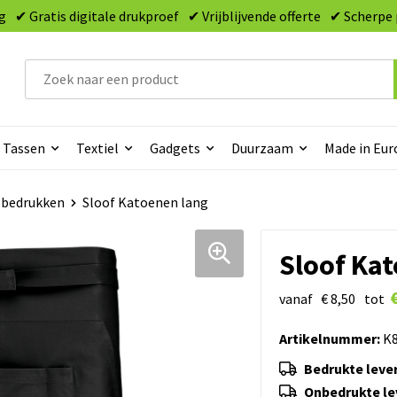
g
✔ Gratis digitale drukproef
✔ Vrijblijvende offerte
✔ Scherpe 
Tassen
Textiel
Gadgets
Duurzaam
Made in Eur
 bedrukken
Sloof Katoenen lang
Sloof Kat
vanaf
€ 8,50
tot
Artikelnummer:
K8
Bedrukte lever
Onbedrukte lev