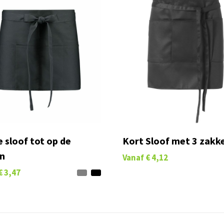
e sloof tot op de
Kort Sloof met 3 zakk
n
Vanaf
€ 4,12
€ 3,47