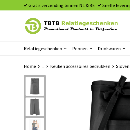
✔ Gratis verzending binnen NL & BE
✔ Snelle leverin
Relatiegeschenken
Pennen
Drinkwaren
Home
...
Keuken accessoires bedrukken
Sloven