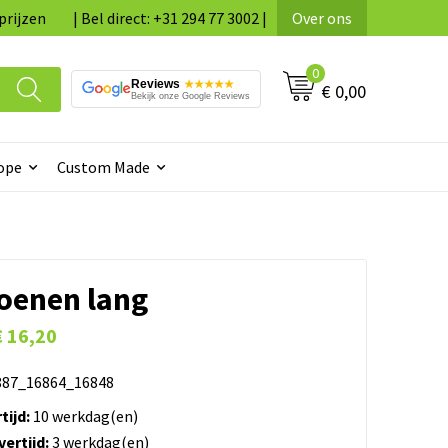
prijzen
| Bel direct: +31 294 77 3002 |
Over ons
0
Reviews
★★★★★
€ 0,00
Bekijk onze Google Reviews
ope
Custom Made
oenen lang
€ 16,20
87_16864_16848
tijd:
10 werkdag(en)
ertijd:
3 werkdag(en)