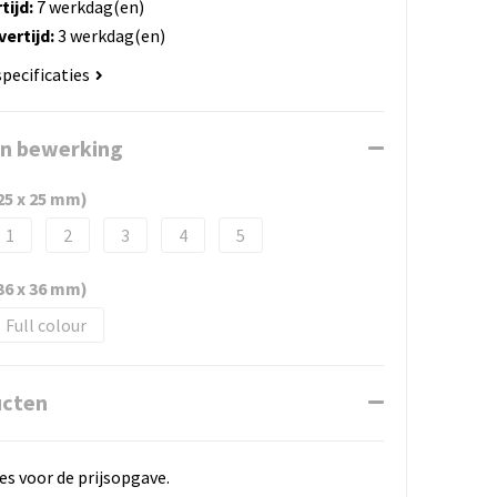
tijd:
7 werkdag(en)
ertijd:
3 werkdag(en)
specificaties
en bewerking
(25 x 25 mm)
1
2
3
4
5
(36 x 36 mm)
Full colour
ucten
es voor de prijsopgave.