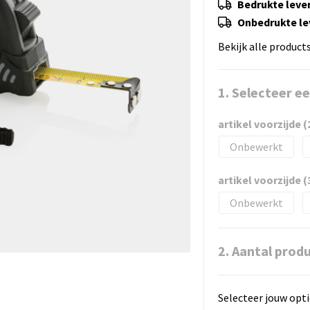
Bedrukte lever
Onbedrukte lev
Bekijk alle product
1. Selecteer e
artikel voorzijde 
Onbewerkt
artikel voorzijde 
Onbewerkt
2. Aantal prod
Selecteer jouw opti