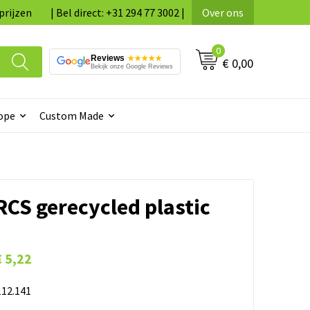
prijzen
| Bel direct: +31 294 77 3002 |
Over ons
0
Reviews
★★★★★
€ 0,00
Bekijk onze Google Reviews
ope
Custom Made
CS gerecycled plastic
€ 5,22
12.141