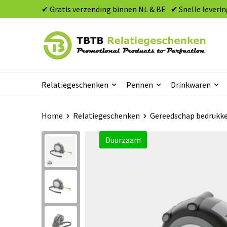
✔ Gratis verzending binnen NL & BE
✔ Snelle leverin
Relatiegeschenken
Pennen
Drinkwaren
Home
Relatiegeschenken
Gereedschap bedrukk
Duurzaam