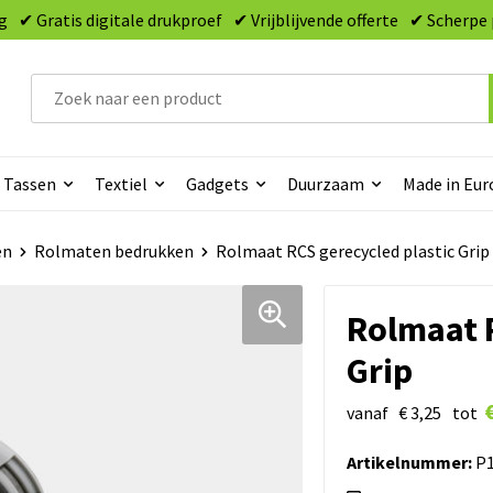
g
✔ Gratis digitale drukproef
✔ Vrijblijvende offerte
✔ Scherpe 
Tassen
Textiel
Gadgets
Duurzaam
Made in Eur
en
Rolmaten bedrukken
Rolmaat RCS gerecycled plastic Grip
Rolmaat R
Grip
vanaf
€ 3,25
tot
Artikelnummer:
P1