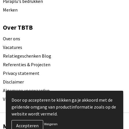
Paraplu's bedrukken
Merken
Over TBTB
Over ons
Vacatures
Relatiegeschenken Blog
Referenties & Projecten
Privacy statement
Disclaimer
Algemene voorwaarden
Visit our EU website
Door op accepteren te klikken ga je akkoord met de
geldende omgang van productinformatie zoals op de
website wordt vermeld.
Weigeren
Meld je aan voor onze nieuwsbrief