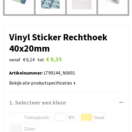
Vinyl Sticker Rechthoek
40x20mm
€ 0,35
vanaf
€ 0,14
tot
Artikelnummer:
LT99144_N0001
Bekijk alle productspecificaties
1. Selecteer een kleur
Transparant
Wit
Goud
Zilver