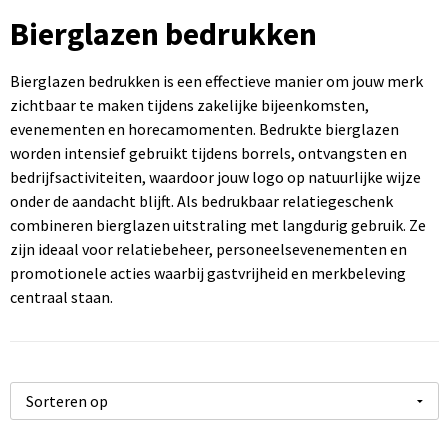
Sportartikelen bedrukken
Touch pennen bedrukken
Rugzakken bedrukken
Caps bedrukken
USB sticks bedrukken
Bierglazen bedrukken
Kantoorartikelen bedrukken
Luxe pennen bedrukken
Promotietassen bedrukken
Mutsen bedrukken
Computermuizen bedrukken
Bierglazen bedrukken is een effectieve manier om jouw merk
zichtbaar te maken tijdens zakelijke bijeenkomsten,
Paraplu's bedrukken
Metalen pennen
Draagtassen bedrukken
Bodywarmers bedrukken
evenementen en horecamomenten. Bedrukte bierglazen
worden intensief gebruikt tijdens borrels, ontvangsten en
Gereedschap bedrukken
Markeerstiften bedrukken
Handdoeken bedrukken
bedrijfsactiviteiten, waardoor jouw logo op natuurlijke wijze
onder de aandacht blijft. Als bedrukbaar relatiegeschenk
combineren bierglazen uitstraling met langdurig gebruik. Ze
zijn ideaal voor relatiebeheer, personeelsevenementen en
promotionele acties waarbij gastvrijheid en merkbeleving
centraal staan.