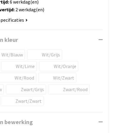
tijd:
6 werkdag(en)
ertijd:
2 werkdag(en)
specificaties
n kleur
Wit/Blauw
Wit/Grijs
Wit/Lime
Wit/Oranje
Wit/Rood
Wit/Zwart
w
Zwart/Grijs
Zwart/Rood
Zwart/Zwart
en bewerking