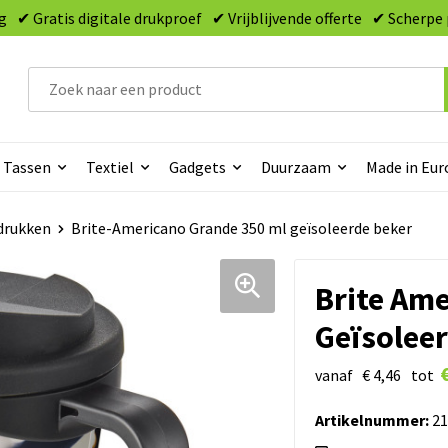
g
✔ Gratis digitale drukproef
✔ Vrijblijvende offerte
✔ Scherpe 
Tassen
Textiel
Gadgets
Duurzaam
Made in Eur
drukken
Brite-Americano Grande 350 ml geïsoleerde beker
Brite Am
Geïsolee
vanaf
€ 4,46
tot
Artikelnummer:
21