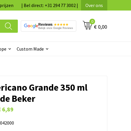
prijzen
| Bel direct: +31 294 77 3002 |
Over ons
0
Reviews
★★★★★
€ 0,00
Bekijk onze Google Reviews
ope
Custom Made
ericano Grande 350 ml
rde Beker
€ 6,89
042000