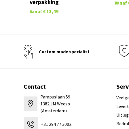
verpakking
Vanaf
Vanaf
€ 13,49
Custom made specialist
Contact
Serv
Pampuslaan 59
Veelg
1382 JM Weesp
Levert
(Amsterdam)
Uitleg
Bedru
+31 294 77 3002