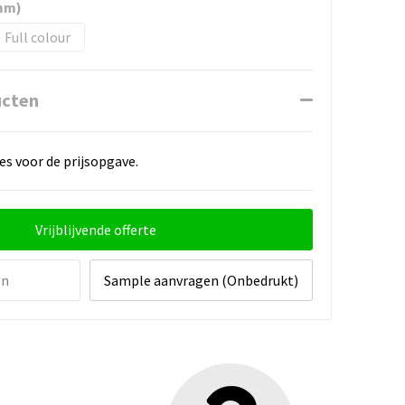
mm)
Full colour
ucten
es voor de prijsopgave.
Vrijblijvende offerte
en
Sample aanvragen (Onbedrukt)