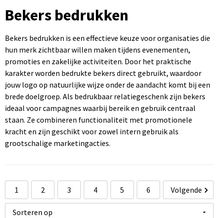
Sportartikelen bedrukken
Touch pennen bedrukken
Rugzakken bedrukken
Caps bedrukken
USB sticks bedrukken
Bekers bedrukken
Kantoorartikelen bedrukken
Luxe pennen bedrukken
Promotietassen bedrukken
Mutsen bedrukken
Computermuizen bedrukken
Bekers bedrukken is een effectieve keuze voor organisaties die
hun merk zichtbaar willen maken tijdens evenementen,
Paraplu's bedrukken
Metalen pennen
Draagtassen bedrukken
Bodywarmers bedrukken
promoties en zakelijke activiteiten. Door het praktische
karakter worden bedrukte bekers direct gebruikt, waardoor
Gereedschap bedrukken
Markeerstiften bedrukken
Handdoeken bedrukken
jouw logo op natuurlijke wijze onder de aandacht komt bij een
brede doelgroep. Als bedrukbaar relatiegeschenk zijn bekers
ideaal voor campagnes waarbij bereik en gebruik centraal
staan. Ze combineren functionaliteit met promotionele
kracht en zijn geschikt voor zowel intern gebruik als
grootschalige marketingacties.
1
2
3
4
5
6
Volgende