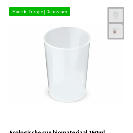
Made in Europe | Duurzaam
Ecologische cup biomateriaal 250ml