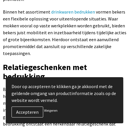
Binnen het assortiment
drinkwaren bedrukken
vormen bekers
een flexibele oplossing voor uiteenlopende situaties. Waar
mokken vooral op vaste werkplekken worden gebruikt, bieden
bekers juist mobiliteit en inzetbaarheid tijdens tijdelijke acties
of grote bijeenkomsten. Hierdoor ontstaat een aanvullend
promotiemiddel dat aansluit op verschillende zakelijke
toepassingen.
Relatiegeschenken met
bedrukking
Door op accepteren te klikken ga je akkoord met de
Bekers laten bedrukken biedt bedrijven de mogelijkheid om
geldende omgang van productinformatie zoals op de
hun merk zichtbaar te maken tijdens momenten waarop veel
website wordt vermeld.
mensen samenkomen. Denk aan bedrijfsdagen,
introductiecampagnes of sportieve evenementen waarbij
Weigeren
gebruiksgemak centraal staat. Door een professionele
bedrukking ontstaat een herkenbaar relatiegeschenk dat