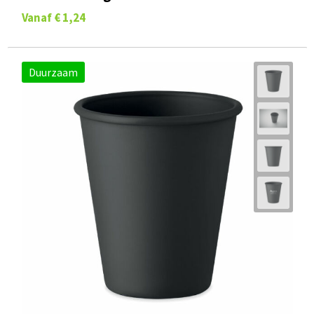
Vanaf
€ 1,24
Duurzaam