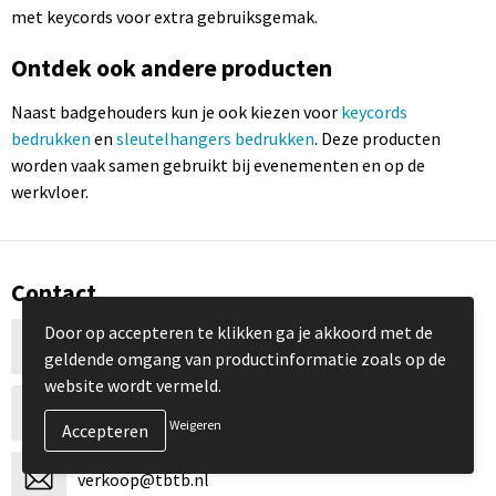
met keycords voor extra gebruiksgemak.
Ontdek ook andere producten
Naast badgehouders kun je ook kiezen voor
keycords
bedrukken
en
sleutelhangers bedrukken
. Deze producten
worden vaak samen gebruikt bij evenementen en op de
werkvloer.
Contact
Door op accepteren te klikken ga je akkoord met de
Pampuslaan 59
geldende omgang van productinformatie zoals op de
1382 JM Weesp (Amsterdam)
website wordt vermeld.
+31 294 77 3002
Weigeren
verkoop@tbtb.nl