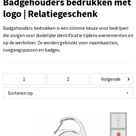
Badgehouders bedrukken met
Sportartikelen bedrukken
Touch pennen bedrukken
Rugzakken bedrukken
Caps bedrukken
USB sticks bedrukken
logo | Relatiegeschenk
Kantoorartikelen bedrukken
Luxe pennen bedrukken
Promotietassen bedrukken
Mutsen bedrukken
Computermuizen bedrukken
Badgehouders bedrukken is een slimme keuze voor bedrijven
Paraplu's bedrukken
Metalen pennen
Draagtassen bedrukken
Bodywarmers bedrukken
die zorgen voor duidelijke identificatie tijdens evenementen en
op de werkvloer. Ze worden gebruikt voor naamkaarten,
toegangspassen en badges.
Gereedschap bedrukken
Markeerstiften bedrukken
Handdoeken bedrukken
1
2
Volgende