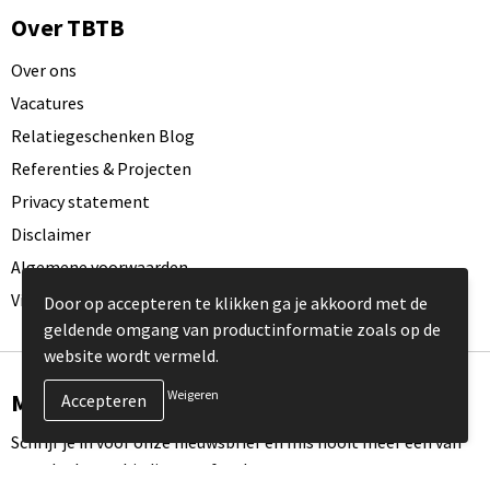
Over TBTB
Over ons
Vacatures
Relatiegeschenken Blog
Referenties & Projecten
Privacy statement
Disclaimer
Algemene voorwaarden
Visit our EU website
Door op accepteren te klikken ga je akkoord met de
geldende omgang van productinformatie zoals op de
website wordt vermeld.
Weigeren
Meld je aan voor onze nieuwsbrief
Schrijf je in voor onze nieuwsbrief en mis nooit meer één van
onze leuke aanbiedingen of updates.