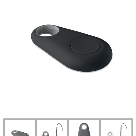
Sportartikelen bedrukken
Touch pennen bedrukken
Rugzakken bedrukken
Caps bedrukken
USB sticks bedrukken
Kantoorartikelen bedrukken
Luxe pennen bedrukken
Promotietassen bedrukken
Mutsen bedrukken
Computermuizen bedrukken
Paraplu's bedrukken
Metalen pennen
Draagtassen bedrukken
Bodywarmers bedrukken
Gereedschap bedrukken
Markeerstiften bedrukken
Handdoeken bedrukken