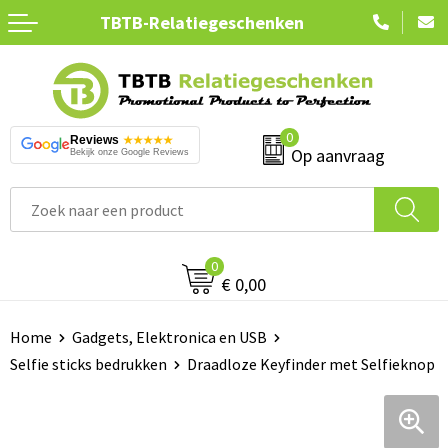
TBTB-Relatiegeschenken
Terug
Terug
Terug
Terug
Terug
Terug
Terug
Terug
Terug
Sleutelhangers bedrukken
Balpennen bedrukken
Drinkflessen bedrukken
Boodschappentassen bedrukken
T-shirts bedrukken
Powerbanks bedrukken
Duurzame pennen bedrukken
Pennen bedrukken (Made in Europe)
Custom made handdoeken
Auto & veiligheid artikelen
Potloden bedrukken
Thermosflessen bedrukken
Aktetassen bedrukken
Polo’s bedrukken
Tablet hoezen bedrukken
Duurzame drinkflessen bedrukken
Tassen bedrukken (Made in Europe)
Custom made sokken
0
Reviews
★★★★★
Op aanvraag
Bekijk onze Google Reviews
Persoonlijke verzorging
Goedkope pennen
Mokken bedrukken
Toilettassen bedrukken
Hoodies bedrukken
Telefoonhoezen
Duurzame tassen bedrukken
Drinkflessen bedrukken (Made in Europe)
Custom made poncho's
Home & living
Pennen graveren
Bekers bedrukken
Strandtassen bedrukken
Truien bedrukken
Telefoonstandaards
Duurzaam textiel bedrukken
Bekers bedrukken (Made in Europe)
Custom made sleutelhangers
0
Snoepgoed bedrukken
Houten pennen bedrukken
Glazen bedrukken
Koeltassen bedrukken
Jassen bedrukken
Koptelefoons bedrukken
Duurzame notitieboeken bedrukken
Textiel bedrukken (Made in Europe)
€ 0,00
Aanstekers bedrukken
Pennensets bedrukken
Shakers bedrukken
Sporttassen bedrukken
Softshell jassen bedrukken
Speakers bedrukken
Duurzame gadgets bedrukken
Papieren producten bedrukken (Made in Europe)
Home
Gadgets, Elektronica en USB
Selfie sticks bedrukken
Draadloze Keyfinder met Selfieknop
Strandartikelen bedrukken
Multifunctionele pennen
Bidons bedrukken
Reistassen bedrukken
Werkkleding
Opladers bedrukken
Duurzame keukenartikelen bedrukken
Snoepgoed bedrukken (Made in Europe)
Reisaccessoires bedrukken
Stylus pennen bedrukken
Reisbekers bedrukken
Laptoptassen bedrukken
Sportkleding bedrukken
Oplaadkabels bedrukken
Duurzame speelgoed bedrukken