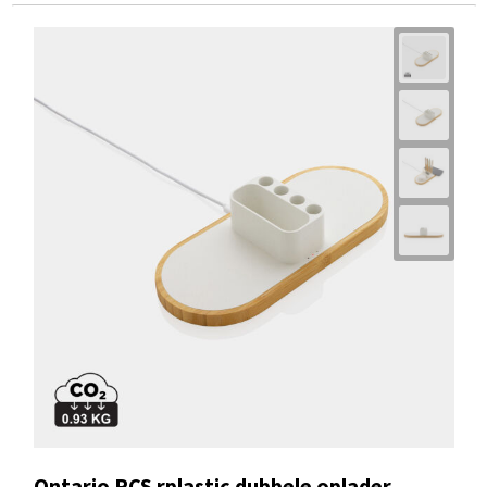
Ontario RCS rplastic dubbele oplader