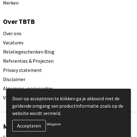
Merken
Over TBTB
Over ons
Vacatures
Relatiegeschenken Blog
Referenties & Projecten
Privacy statement
Disclaimer
Algemene voorwaarden
Visit our EU website
Door op accepteren te klikken ga je akkoord met de
geldende omgang van productinformatie zoals op de
website wordt vermeld.
Weigeren
Meld je aan voor onze nieuwsbrief