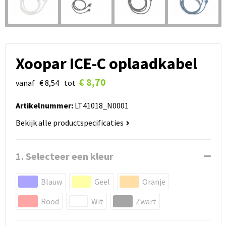
Xoopar ICE-C oplaadkabel
€ 8,70
vanaf
€ 8,54
tot
Artikelnummer:
LT41018_N0001
Bekijk alle productspecificaties
1. Selecteer een kleur
Blauw
Geel
Oranje
Rood
Wit
Zwart