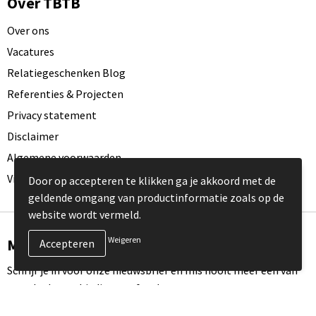
Over TBTB
Over ons
Vacatures
Relatiegeschenken Blog
Referenties & Projecten
Privacy statement
Disclaimer
Algemene voorwaarden
Visit our EU website
Door op accepteren te klikken ga je akkoord met de
geldende omgang van productinformatie zoals op de
website wordt vermeld.
Weigeren
Meld je aan voor onze nieuwsbrief
Schrijf je in voor onze nieuwsbrief en mis nooit meer één van
onze leuke aanbiedingen of updates.