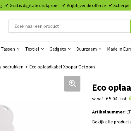
g
✔ Gratis digitale drukproef
✔ Vrijblijvende offerte
✔ Scherpe 
Tassen
Textiel
Gadgets
Duurzaam
Made in Eur
s bedrukken
Eco oplaadkabel Xoopar Octopus
Eco opla
vanaf
€ 5,04
tot
Artikelnummer:
LT
Bekijk alle product