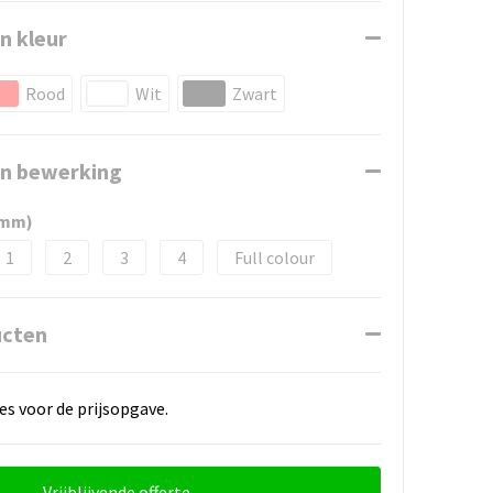
n kleur
Rood
Wit
Zwart
en bewerking
3mm)
1
2
3
4
Full colour
ucten
es voor de prijsopgave.
Vrijblijvende offerte