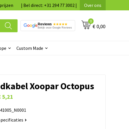
prijzen
| Bel direct: +31 294 77 3002 |
Over ons
0
Reviews
★★★★★
€ 0,00
Bekijk onze Google Reviews
ope
Custom Made
adkabel Xoopar Octopus
€ 5,21
41005_N0001
specificaties