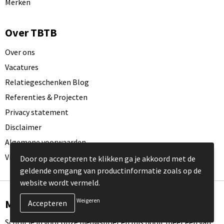
Merken
Over TBTB
Over ons
Vacatures
Relatiegeschenken Blog
Referenties & Projecten
Privacy statement
Disclaimer
Algemene voorwaarden
Visit our EU website
Door op accepteren te klikken ga je akkoord met de
geldende omgang van productinformatie zoals op de
website wordt vermeld.
Weigeren
Meld je aan voor onze nieuwsbrief
Schrijf je in voor onze nieuwsbrief en mis nooit meer één van