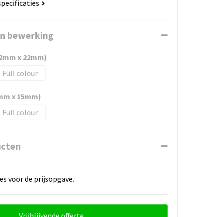
specificaties
en bewerking
(22mm x 22mm)
Full colour
5mm x 15mm)
Full colour
ucten
es voor de prijsopgave.
Vrijblijvende offerte