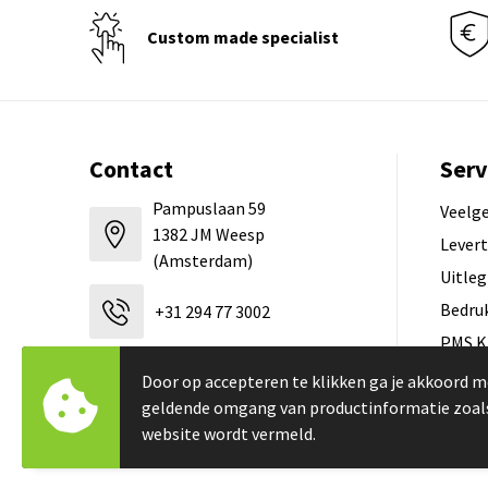
Custom made specialist
Contact
Serv
Pampuslaan 59
Veelg
1382 JM Weesp
Levert
(Amsterdam)
Uitleg
Bedru
+31 294 77 3002
PMS K
Hoe l
verkoop@tbtb.nl
Door op accepteren te klikken ga je akkoord m
geldende omgang van productinformatie zoal
Zicht
website wordt vermeld.
Duurz
Contacteer ons