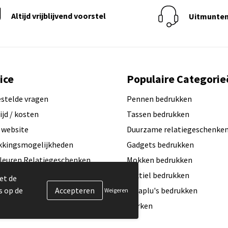
Altijd vrijblijvend voorstel
Uitmunten
ice
Populaire Categorie
estelde vragen
Pennen bedrukken
ijd / kosten
Tassen bedrukken
 website
Duurzame relatiegeschenke
kkingsmogelijkheden
Gadgets bedrukken
leuren Relatiegeschenken
Mokken bedrukken
ogo aanleveren?
Textiel bedrukken
et de
s op de
exemplaar / Samples aanvragen
Paraplu's bedrukken
Weigeren
aamheid & MVO
Merken