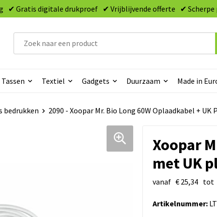
g
✔ Gratis digitale drukproef
✔ Vrijblijvende offerte
✔ Scherpe 
Tassen
Textiel
Gadgets
Duurzaam
Made in Eur
s bedrukken
2090 - Xoopar Mr. Bio Long 60W Oplaadkabel + UK 
Xoopar Mr
met UK p
vanaf
€ 25,34
tot
Artikelnummer:
LT