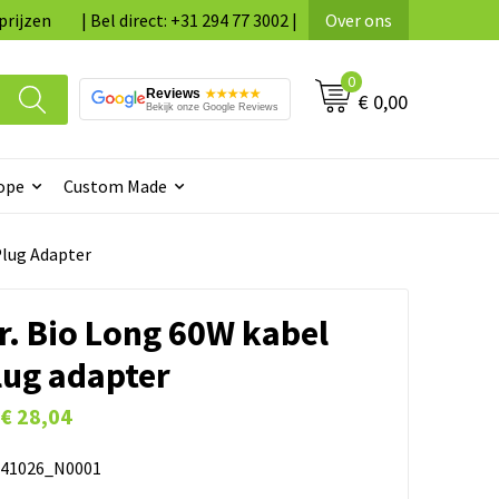
prijzen
| Bel direct: +31 294 77 3002 |
Over ons
0
Reviews
★★★★★
€ 0,00
Bekijk onze Google Reviews
ope
Custom Made
Plug Adapter
. Bio Long 60W kabel
lug adapter
€ 28,04
41026_N0001