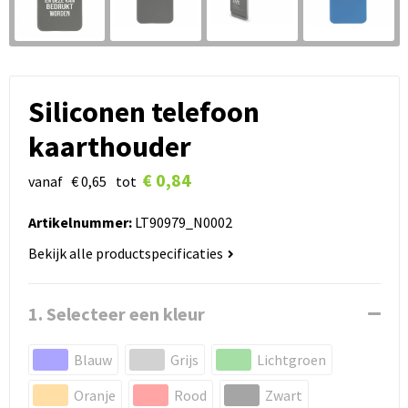
Siliconen telefoon
kaarthouder
€ 0,84
vanaf
€ 0,65
tot
Artikelnummer:
LT90979_N0002
Bekijk alle productspecificaties
1. Selecteer een kleur
Blauw
Grijs
Lichtgroen
Oranje
Rood
Zwart