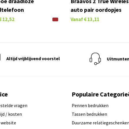
oe draadloze
Braavos 2 True Wireles
dtelefoon
auto pair oordopjes
€ 12,52
Vanaf
€ 13,11
Altijd vrijblijvend voorstel
Uitmunten
ice
Populaire Categorie
estelde vragen
Pennen bedrukken
ijd / kosten
Tassen bedrukken
 website
Duurzame relatiegeschenke