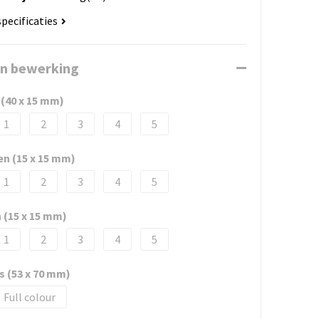
specificaties
en bewerking
 (40 x 15 mm)
1
2
3
4
5
en (15 x 15 mm)
1
2
3
4
5
n (15 x 15 mm)
1
2
3
4
5
ks (53 x 70 mm)
Full colour