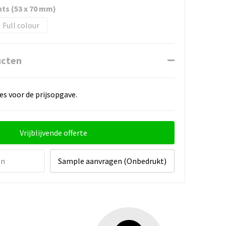
hts (53 x 70 mm)
Full colour
ucten
es voor de prijsopgave.
Vrijblijvende offerte
en
Sample aanvragen (Onbedrukt)