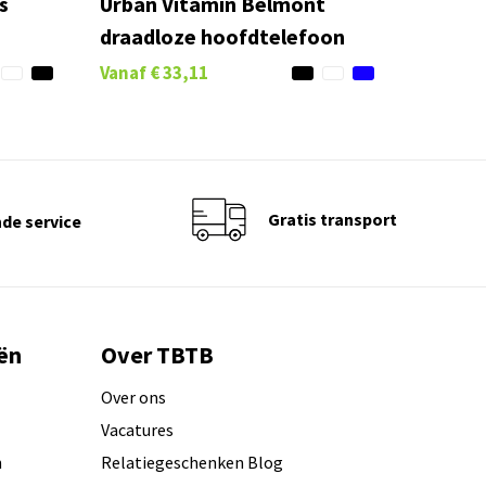
s
Urban Vitamin Belmont
draadloze hoofdtelefoon
Vanaf
€ 33,11
Gratis transport
de service
ën
Over TBTB
Over ons
Vacatures
n
Relatiegeschenken Blog