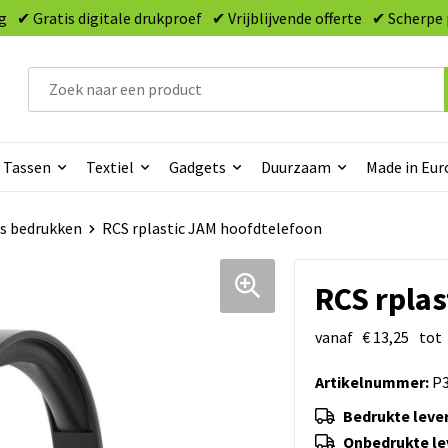
g
✔ Gratis digitale drukproef
✔ Vrijblijvende offerte
✔ Scherpe 
Tassen
Textiel
Gadgets
Duurzaam
Made in Eur
s bedrukken
RCS rplastic JAM hoofdtelefoon
RCS rplas
vanaf
€ 13,25
tot
Artikelnummer:
P3
Bedrukte lever
Onbedrukte lev