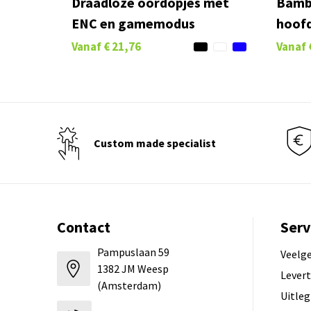
Draadloze oordopjes met
Bamb
ENC en gamemodus
hoof
Vanaf
€ 21,76
Vanaf
Custom made specialist
Contact
Serv
Pampuslaan 59
Veelg
1382 JM Weesp
Levert
(Amsterdam)
Uitleg