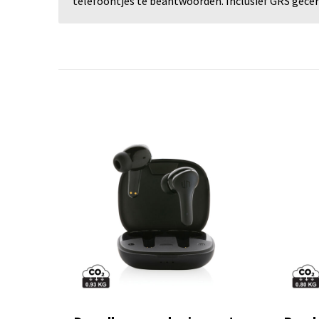
telefoontjes te beantwoorden. Inclusief GRS gecert