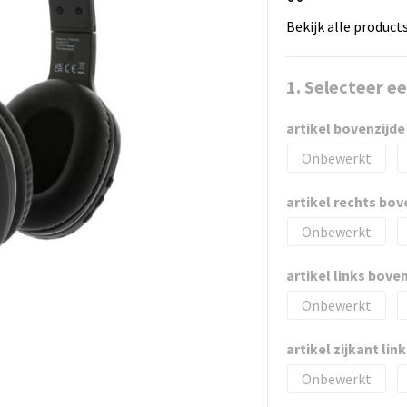
Bekijk alle product
1. Selecteer e
artikel bovenzijde
Onbewerkt
artikel rechts bov
Onbewerkt
artikel links bove
Onbewerkt
artikel zijkant lin
Onbewerkt