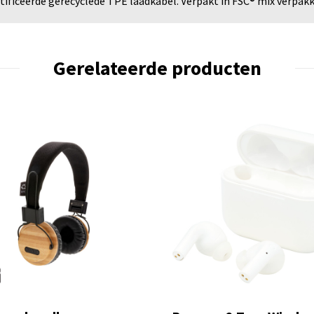
ificeerde gerecyclede TPE laadkabel. Verpakt in FSC® mix verpakki
Gerelateerde producten