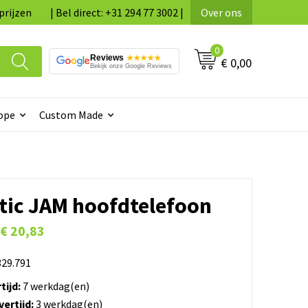
prijzen
| Bel direct: +31 294 77 3002 |
Over ons
0
Reviews
★★★★★
€ 0,00
Bekijk onze Google Reviews
ope
Custom Made
tic JAM hoofdtelefoon
€ 20,83
29.791
tijd:
7 werkdag(en)
ertijd:
3 werkdag(en)