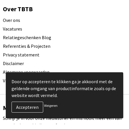
Over TBTB
Over ons
Vacatures
Relatiegeschenken Blog
Referenties & Projecten
Privacy statement
Disclaimer
Algemene voorwaarden
Visit our EU website
Door op accepteren te klikken ga je akkoord met de
geldende omgang van productinformatie zoals op de
website wordt vermeld.
Weigeren
Meld je aan voor onze nieuwsbrief
Schrijf je in voor onze nieuwsbrief en mis nooit meer één van
onze leuke aanbiedingen of updates.