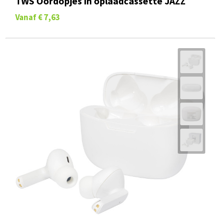
TWS Oordopjes in oplaadcassette JAZZ
Vanaf
€ 7,63