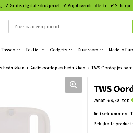
g
✔ Gratis digitale drukproef
✔ Vrijblijvende offerte
✔ Scherpe 
Tassen
Textiel
Gadgets
Duurzaam
Made in Eur
s bedrukken
Audio oordopjes bedrukken
TWS Oordopjes bam
TWS Oor
vanaf
€ 9,20
tot
Artikelnummer:
LT
Bekijk alle product