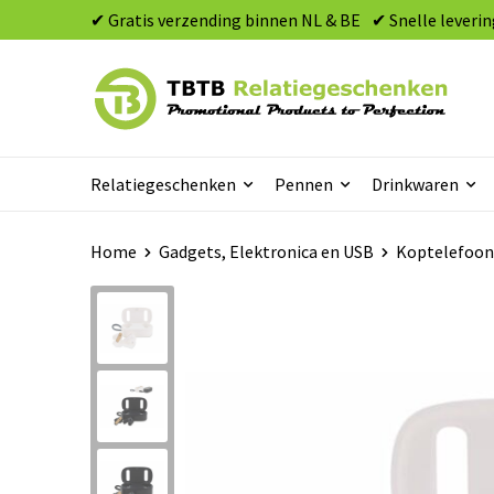
✔ Gratis verzending binnen NL & BE
✔ Snelle leverin
Relatiegeschenken
Pennen
Drinkwaren
Home
Gadgets, Elektronica en USB
Koptelefoon