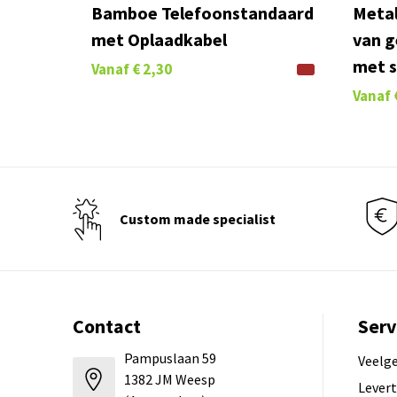
Bamboe Telefoonstandaard
Metal
met Oplaadkabel
van g
met s
Vanaf
€ 2,30
Vanaf
Custom made specialist
Contact
Serv
Pampuslaan 59
Veelg
1382 JM Weesp
Levert