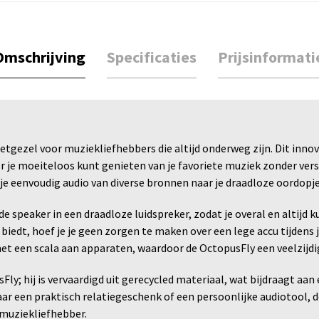
Omschrijving
Specificaties
Prijsinformati
tgezel voor muziekliefhebbers die altijd onderweg zijn. Dit inno
e moeiteloos kunt genieten van je favoriete muziek zonder verstrik
 je eenvoudig audio van diverse bronnen naar je draadloze oordopj
 speaker in een draadloze luidspreker, zodat je overal en altijd 
 biedt, hoef je je geen zorgen te maken over een lege accu tijdens 
met een scala aan apparaten, waardoor de OctopusFly een veelzijdi
ly; hij is vervaardigd uit gerecycled materiaal, wat bijdraagt aan
t naar een praktisch relatiegeschenk of een persoonlijke audiotool
 muziekliefhebber.