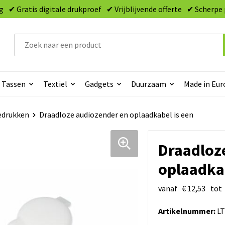
g
✔ Gratis digitale drukproef
✔ Vrijblijvende offerte
✔ Scherpe 
Tassen
Textiel
Gadgets
Duurzaam
Made in Eur
edrukken
Draadloze audiozender en oplaadkabel is een
Draadloz
oplaadkab
vanaf
€ 12,53
tot
Artikelnummer:
LT