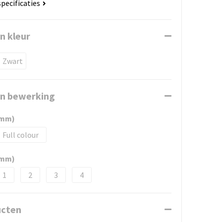
specificaties
n kleur
Zwart
en bewerking
3mm)
Full colour
2mm)
1
2
3
4
ucten