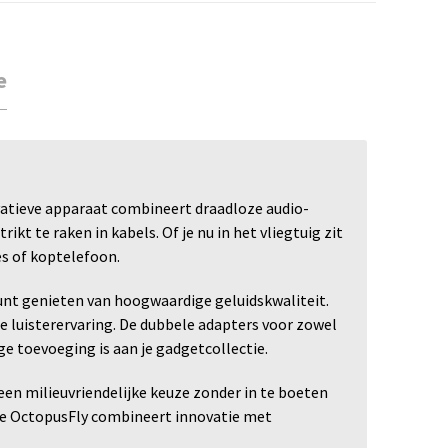
e
vatieve apparaat combineert draadloze audio-
t te raken in kabels. Of je nu in het vliegtuig zit
es of koptelefoon.
kunt genieten van hoogwaardige geluidskwaliteit.
je luisterervaring. De dubbele adapters voor zowel
ge toevoeging is aan je gadgetcollectie.
 een milieuvriendelijke keuze zonder in te boeten
, de OctopusFly combineert innovatie met