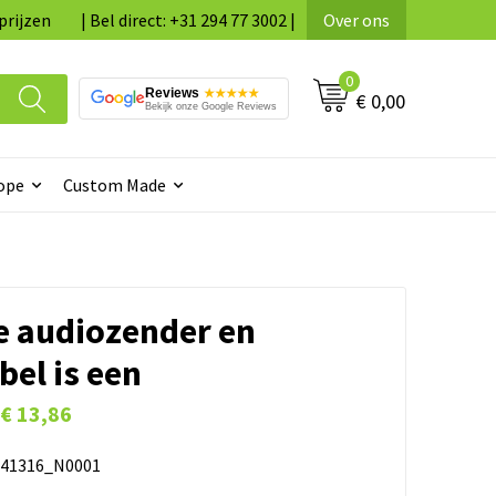
prijzen
| Bel direct: +31 294 77 3002 |
Over ons
0
Reviews
★★★★★
€ 0,00
Bekijk onze Google Reviews
ope
Custom Made
e audiozender en
el is een
€ 13,86
41316_N0001