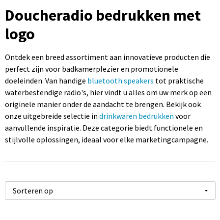
Sportartikelen bedrukken
Touch pennen bedrukken
Rugzakken bedrukken
Caps bedrukken
USB sticks bedrukken
Doucheradio bedrukken met
logo
Kantoorartikelen bedrukken
Luxe pennen bedrukken
Promotietassen bedrukken
Mutsen bedrukken
Computermuizen bedrukken
Paraplu's bedrukken
Metalen pennen
Draagtassen bedrukken
Bodywarmers bedrukken
Ontdek een breed assortiment aan innovatieve producten die
perfect zijn voor badkamerplezier en promotionele
doeleinden. Van handige
Gereedschap bedrukken
Markeerstiften bedrukken
Handdoeken bedrukken
bluetooth speakers
tot praktische
waterbestendige radio's, hier vindt u alles om uw merk op een
originele manier onder de aandacht te brengen. Bekijk ook
onze uitgebreide selectie in
drinkwaren bedrukken
voor
aanvullende inspiratie. Deze categorie biedt functionele en
stijlvolle oplossingen, ideaal voor elke marketingcampagne.